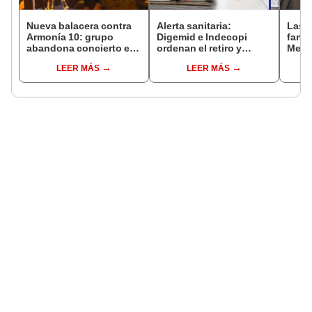
Nueva balacera contra
Alerta sanitaria:
Las 
Armonía 10: grupo
Digemid e Indecopi
fant
abandona concierto en
ordenan el retiro y
Metr
Manchay tras 5 disparos
destrucción de estos
ampli
LEER MÁS
LEER MÁS
en pleno show
productos médicos
incon
contra el cáncer por
buse
riesgos a la salud
esta