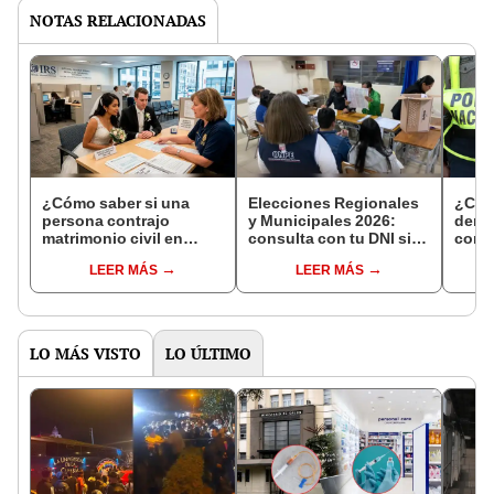
NOTAS RELACIONADAS
¿Cómo saber si una
Elecciones Regionales
¿Cóm
persona contrajo
y Municipales 2026:
denun
matrimonio civil en
consulta con tu DNI si
con 
Reniec?
fuiste elegido miembro
LEER MÁS
LEER MÁS
de mesa para este 4 de
octubre en el link oficial
de la ONPE
LO MÁS VISTO
LO ÚLTIMO