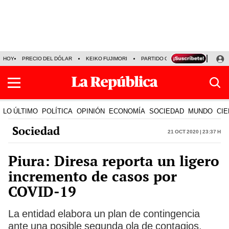
HOY
PRECIO DEL DÓLAR
KEIKO FUJIMORI
PARTIDO OBRAS
ARMONÍA 10
LO ÚLTIMO
POLÍTICA
OPINIÓN
ECONOMÍA
SOCIEDAD
MUNDO
CIE
Sociedad
21 Oct 2020 | 23:37 h
Piura: Diresa reporta un ligero
incremento de casos por
COVID-19
La entidad elabora un plan de contingencia
ante una posible segunda ola de contagios.