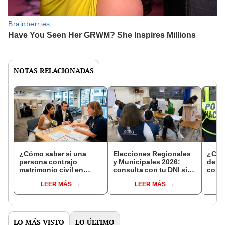
NOTAS RELACIONADAS
¿Cómo saber si una
Elecciones Regionales
¿Cóm
persona contrajo
y Municipales 2026:
denun
matrimonio civil en
consulta con tu DNI si
con 
Reniec?
fuiste elegido miembro
LEER MÁS
LEER MÁS
de mesa para este 4 de
octubre en el link oficial
de la ONPE
LO MÁS VISTO
LO ÚLTIMO