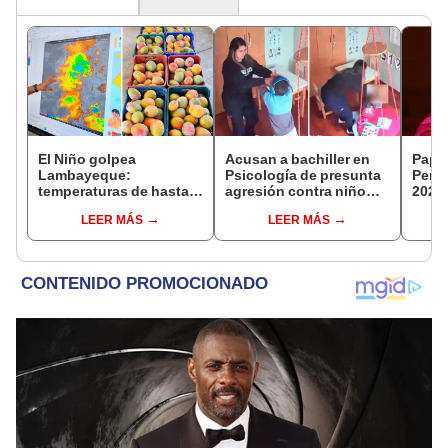
El Niño golpea
Acusan a bachiller en
Papa 
Lambayeque:
Psicología de presunta
Perú
temperaturas de hasta
agresión contra niño
2026:
36 °C ponen en riesgo la
con autismo en Surco:
reali
LEER MÁS
LEER MÁS
producción de mango y
cámaras captan el
apost
palta
hecho
ciud