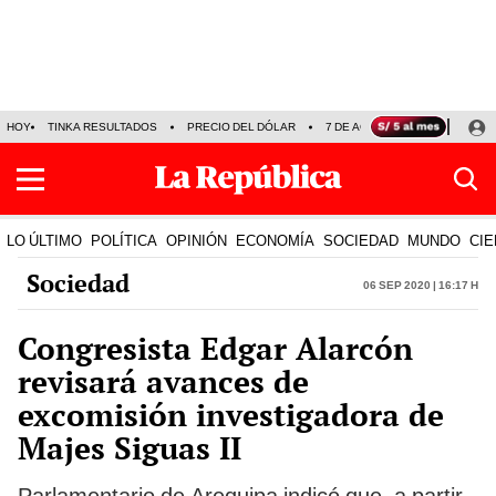
HOY
TINKA RESULTADOS
PRECIO DEL DÓLAR
7 DE AGOSTO
OLLANTA H
LO ÚLTIMO
POLÍTICA
OPINIÓN
ECONOMÍA
SOCIEDAD
MUNDO
CIE
Sociedad
06 Sep 2020 | 16:17 h
Congresista Edgar Alarcón
revisará avances de
excomisión investigadora de
Majes Siguas II