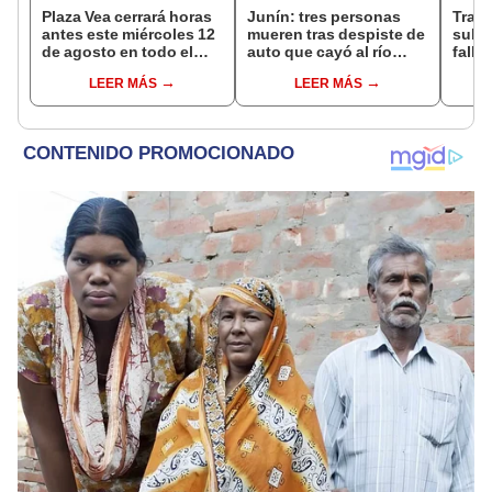
Plaza Vea cerrará horas
Junín: tres personas
Trag
antes este miércoles 12
mueren tras despiste de
sube 
de agosto en todo el
auto que cayó al río
falle
Perú: tiendas atenderán
Mantaro en la Carretera
entre
LEER MÁS
LEER MÁS
hasta las 7 p.m.
Central
Espi