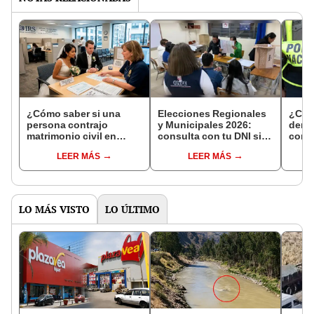
¿Cómo saber si una
Elecciones Regionales
¿Cóm
persona contrajo
y Municipales 2026:
denun
matrimonio civil en
consulta con tu DNI si
con 
Reniec?
fuiste elegido miembro
LEER MÁS
LEER MÁS
de mesa para este 4 de
octubre en el link oficial
de la ONPE
LO MÁS VISTO
LO ÚLTIMO