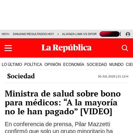
HOY
SINUANO RESULTADOS HOY
ALIANZA LIMA VS SPORT BOYS
JORGE MES
LO ÚLTIMO
POLÍTICA
OPINIÓN
ECONOMÍA
SOCIEDAD
MUNDO
CIE
Sociedad
30 Jul 2020 | 21:13 h
Ministra de salud sobre bono
para médicos: “A la mayoría
no le han pagado” [VIDEO]
En conferencia de prensa, Pilar Mazzetti
confirmó que solo un grupo minoritario ha