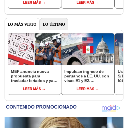
LEER MÁS
LEER MÁS
de mesa para este 4 de
octubre en el link oficial
de la ONPE
LO MÁS VISTO
LO ÚLTIMO
MEF anuncia nueva
Impulsan ingreso de
Usuar
propuesta para
peruanos a EE. UU. con
S/14.
trasladar feriados y ya
visas E1 y E2:
fútbo
no sería a los viernes:
emprendedores y
se ne
LEER MÁS
LEER MÁS
“Lunes es mejor día”
pymes serían los más
Indec
beneficiados
empr
19.0