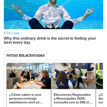
NOTAS RELACIONADAS
¿Cómo saber si una
Elecciones Regionales
¿Cóm
persona contrajo
y Municipales 2026:
denun
matrimonio civil en
consulta con tu DNI si
con 
Reniec?
fuiste elegido miembro