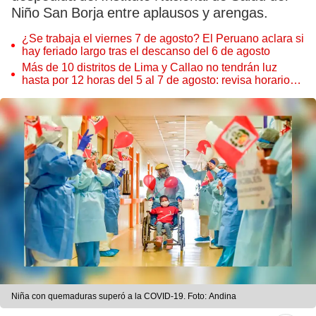
Niño San Borja entre aplausos y arengas.
¿Se trabaja el viernes 7 de agosto? El Peruano aclara si
hay feriado largo tras el descanso del 6 de agosto
Más de 10 distritos de Lima y Callao no tendrán luz
hasta por 12 horas del 5 al 7 de agosto: revisa horarios y
zonas afectadas
Niña con quemaduras superó a la COVID-19. Foto: Andina