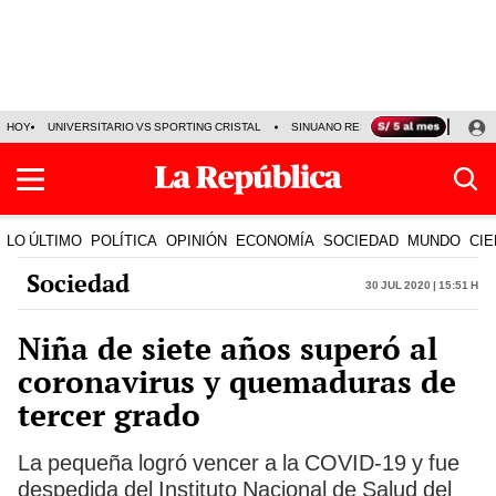
HOY
UNIVERSITARIO VS SPORTING CRISTAL
SINUANO RESULTADOS HOY
CA
LO ÚLTIMO
POLÍTICA
OPINIÓN
ECONOMÍA
SOCIEDAD
MUNDO
CIE
Sociedad
30 Jul 2020 | 15:51 h
Niña de siete años superó al
coronavirus y quemaduras de
tercer grado
La pequeña logró vencer a la COVID-19 y fue
despedida del Instituto Nacional de Salud del