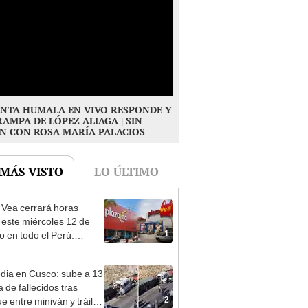
NTA HUMALA EN VIVO RESPONDE Y
RAMPA DE LÓPEZ ALIAGA | SIN
N CON ROSA MARÍA PALACIOS
 MÁS VISTO
LO ÚLTIMO
 Vea cerrará horas
 este miércoles 12 de
1
o en todo el Perú:
as atenderán hasta las 7
dia en Cusco: sube a 13
ra de fallecidos tras
2
e entre miniván y tráiler