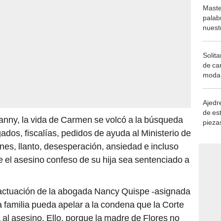
Maste
palab
nuest
Solita
de ca
moda.
demue
Ajedre
de es
anny, la vida de Carmen se volcó a la búsqueda
piezas
gados, fiscalías, pedidos de ayuda al Ministerio de
consi
nes, llanto, desesperación, ansiedad e incluso
e el asesino confeso de su hija sea sentenciado a
actuación de la abogada Nancy Quispe -asignada
la familia pueda apelar a la condena que la Corte
 al asesino. Ello, porque la madre de Flores no