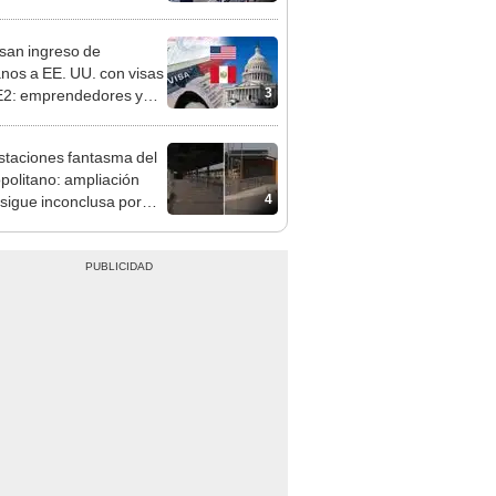
pinar
san ingreso de
nos a EE. UU. con visas
3
E2: emprendedores y
 serían los más
iciados
staciones fantasma del
politano: ampliación
4
 sigue inconclusa por
 de buses y una adenda
ncada