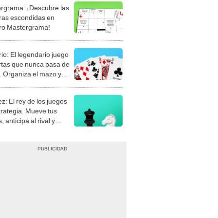
rgrama: ¡Descubre las
ras escondidas en
ro Mastergrama!
rio: El legendario juego
rtas que nunca pasa de
 Organiza el mazo y
stra tu habilidad.
z: El rey de los juegos
trategia. Mueve tus
, anticipa al rival y
gue el jaque mate.