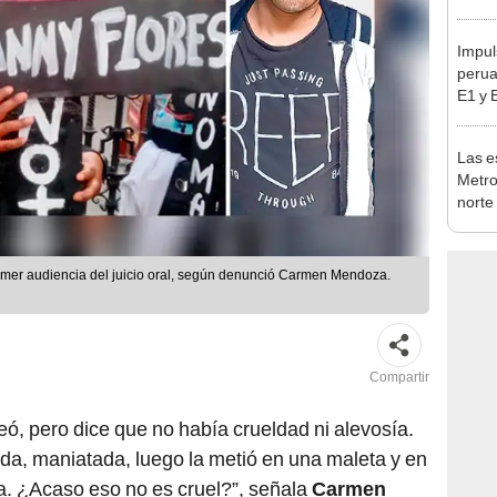
en Es
Impul
perua
E1 y 
pymes
benef
Las e
Metro
norte
falta
esta
rimer audiencia del juicio oral, según denunció Carmen Mendoza.
Compartir
eó, pero dice que no había crueldad ni alevosía.
ada, maniatada, luego la metió en una maleta y en
la. ¿Acaso eso no es cruel?”, señala
Carmen