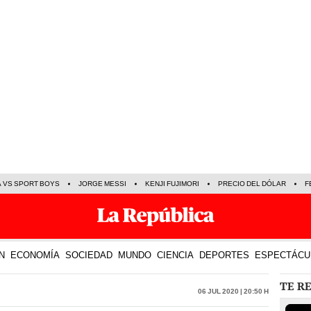
A VS SPORT BOYS
JORGE MESSI
KENJI FUJIMORI
PRECIO DEL DÓLAR
F
N
ECONOMÍA
SOCIEDAD
MUNDO
CIENCIA
DEPORTES
ESPECTÁCU
TE R
06 Jul 2020 | 20:50 h