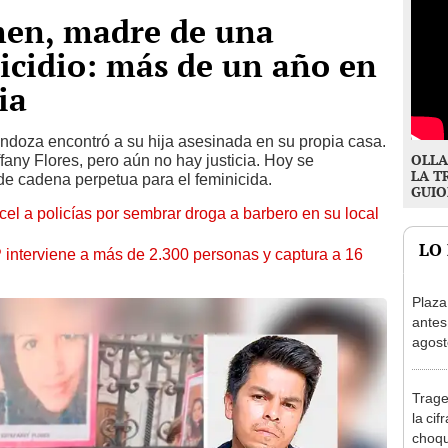
men, madre de una
icidio: más de un año en
ia
doza encontró a su hija asesinada en su propia casa.
OLLA
fany Flores, pero aún no hay justicia. Hoy se
LA T
ide cadena perpetua para el feminicida.
GUIO
l a policías por sembrar droga a barbero en su local
LO
nterviene a más de 2.300 personas y captura a 16
Plaza
antes
agost
tiend
p.m.
Trage
la cif
choqu