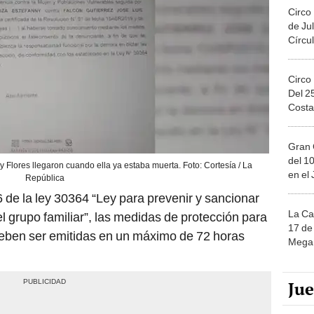
Circo
de Jul
Círcul
Circo
Del 2
Costa
Gran 
del 10
 Flores llegaron cuando ella ya estaba muerta. Foto: Cortesía / La
en el
República
 de la ley 30364 “Ley para prevenir y sancionar
La Ca
el grupo familiar”, las medidas de protección para
17 de 
 deben ser emitidas en un máximo de 72 horas
Mega 
Ju