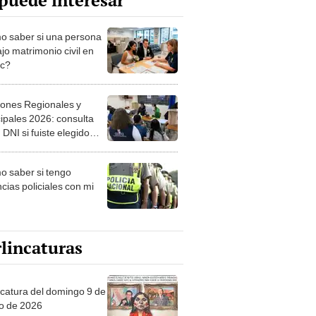
puede interesar
 saber si una persona
jo matrimonio civil en
ec?
iones Regionales y
ipales 2026: consulta
 DNI si fuiste elegido
ro de mesa para este 4
ubre en el link oficial de
 saber si tengo
NPE
cias policiales con mi
lincaturas
ncatura del domingo 9 de
o de 2026