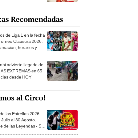
tas Recomendadas
os de Liga 1 en la fecha
 Torneo Clausura 2026:
amación, horarios y
 ver
hi advierte llegada de
IAS EXTREMAS en 65
ncias desde HOY
mos al Circo!
de las Estrellas 2026:
 Julio al 30 Agosto.
e de las Leyendas - San
l