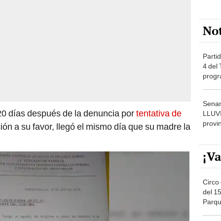
No
Partid
4 del
progr
dónde
Senam
20 días después de la denuncia por
tentativa de
LLUV
provi
ción a su favor, llegó el mismo día que su madre la
¡Va
Circo 
del 15
Parqu
Migue