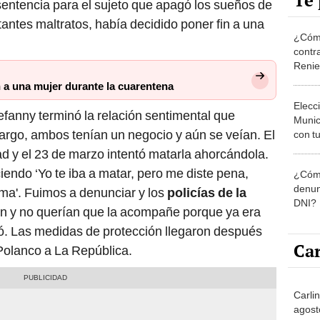
Te 
sentencia para el sujeto que apagó los sueños de
antes maltratos, había decidido poner fin a una
¿Cómo
contra
Reni
n a una mujer durante la cuarentena
Elecc
efanny terminó la relación sentimental que
Munic
argo, ambos tenían un negocio y aún se veían. El
con tu
miemb
d y el 23 de marzo intentó matarla ahorcándola.
de oct
ciendo ‘Yo te iba a matar, pero me diste pena,
¿Cómo
la O
denun
ma'. Fuimos a denunciar y los
policías de la
DNI?
n y no querían que la acompañe porque ya era
ó. Las medidas de protección llegaron después
Car
Polanco a La República.
Carli
agost