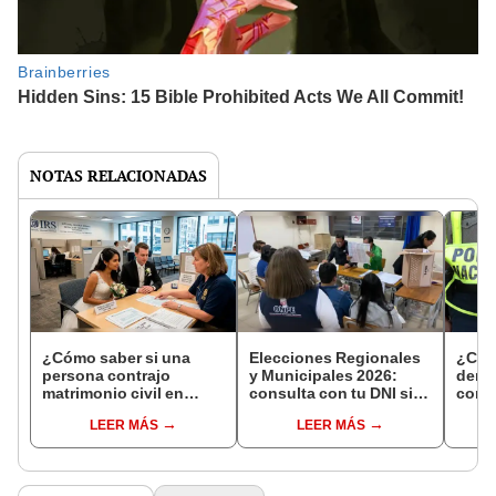
NOTAS RELACIONADAS
¿Cómo saber si una
Elecciones Regionales
¿Cóm
persona contrajo
y Municipales 2026:
denun
matrimonio civil en
consulta con tu DNI si
con 
Reniec?
fuiste elegido miembro
LEER MÁS
LEER MÁS
de mesa para este 4 de
octubre en el link oficial
de la ONPE