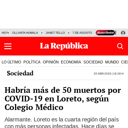
HOY
OLLANTA HUMALA
JANET TELLO
7 DE AGOSTO
TINKA RESULTADOS
LO ÚLTIMO
POLÍTICA
OPINIÓN
ECONOMÍA
SOCIEDAD
MUNDO
CIE
Sociedad
25 Abr 2020 | 18:28 h
Habría más de 50 muertos por
COVID-19 en Loreto, según
Colegio Médico
Alarmante. Loreto es la cuarta región del país
con más personas infectadas. Hace días se