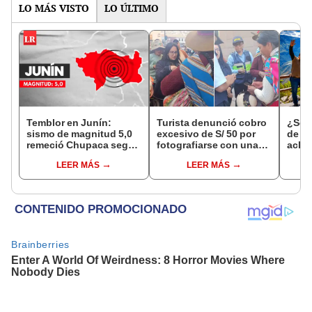
LO MÁS VISTO
LO ÚLTIMO
Temblor en Junín:
Turista denunció cobro
¿Se t
sismo de magnitud 5,0
excesivo de S/ 50 por
de a
remeció Chupaca según
fotografiarse con una
aclar
IGP
alpaca en Cusco y
largo
LEER MÁS
LEER MÁS
Serenazgo recuperó el
del 6
dinero