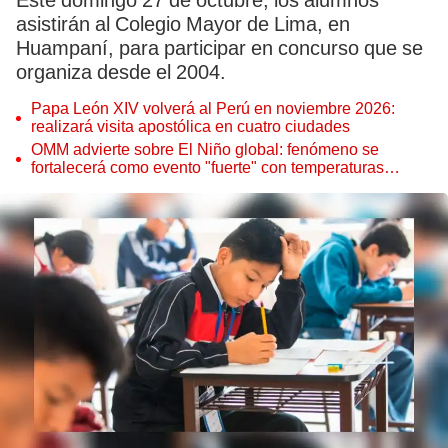
Este domingo 27 de octubre, los alumnos
asistirán al Colegio Mayor de Lima, en
Huampaní, para participar en concurso que se
organiza desde el 2004.
Papa León XIV volverá al Perú en noviembre 2026:
realizará visita apostólica en cuatro ciudades
OMM advierte sobre El Niño global: fenómeno se
fortalecerá como evento "fuerte" con temperaturas
récord este 2026