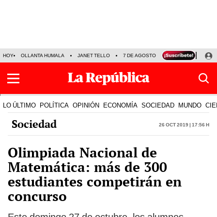
HOY
OLLANTA HUMALA
JANET TELLO
7 DE AGOSTO
TINKA RESULTADOS
LO ÚLTIMO
POLÍTICA
OPINIÓN
ECONOMÍA
SOCIEDAD
MUNDO
CIE
Sociedad
26 Oct 2019 | 17:56 h
Olimpiada Nacional de
Matemática: más de 300
estudiantes competirán en
concurso