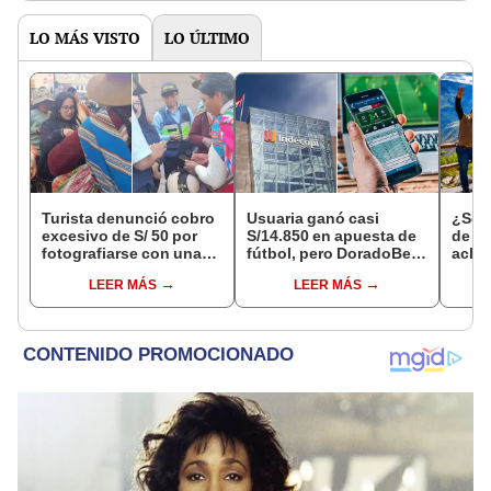
LO MÁS VISTO
LO ÚLTIMO
Turista denunció cobro
Usuaria ganó casi
¿Se t
excesivo de S/ 50 por
S/14.850 en apuesta de
de a
fotografiarse con una
fútbol, pero DoradoBet
aclar
alpaca en Cusco y
se negó a pagar:
largo
LEER MÁS
LEER MÁS
Serenazgo recuperó el
Indecopi multó a la
del 6
dinero
empresa con más de S/
19.000