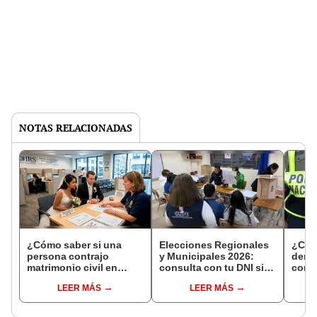
NOTAS RELACIONADAS
¿Cómo saber si una
Elecciones Regionales
¿Cóm
persona contrajo
y Municipales 2026:
denun
matrimonio civil en
consulta con tu DNI si
con 
Reniec?
fuiste elegido miembro
LEER MÁS
LEER MÁS
de mesa para este 4 de
octubre en el link oficial
de la ONPE