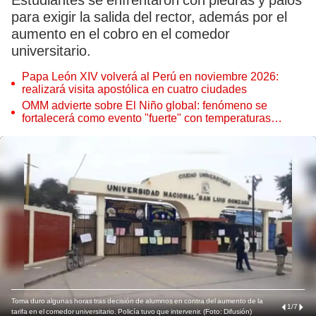
Estudiantes se enfrentaron con piedras y palos
para exigir la salida del rector, además por el
aumento en el cobro en el comedor
universitario.
Papa León XIV volverá al Perú en noviembre 2026:
realizará visita apostólica en cuatro ciudades
OMM advierte sobre El Niño global: fenómeno se
fortalecerá como evento "fuerte" con temperaturas
récord este 2026
Toma duro algunas horas tras decisión de alumnos en contra del aumento de la
1
/
7
tarifa en el comedor universitario. Policía tuvo que intervenir. (Foto: Difusión)