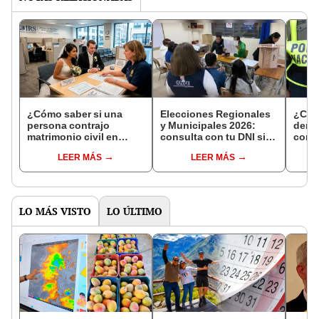
¿Cómo saber si una
Elecciones Regionales
¿Cóm
persona contrajo
y Municipales 2026:
denun
matrimonio civil en
consulta con tu DNI si
con 
Reniec?
fuiste elegido miembro
LEER MÁS
LEER MÁS
de mesa para este 4 de
octubre en el link oficial
de la ONPE
LO MÁS VISTO
LO ÚLTIMO