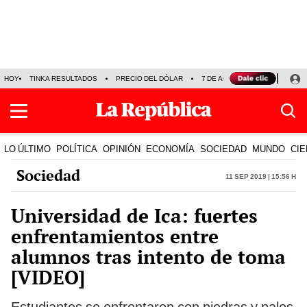
HOY
TINKA RESULTADOS
PRECIO DEL DÓLAR
7 DE AGOSTO
OLLANTA H
LO ÚLTIMO
POLÍTICA
OPINIÓN
ECONOMÍA
SOCIEDAD
MUNDO
CIE
Sociedad
11 Sep 2019 | 15:56 h
Universidad de Ica: fuertes
enfrentamientos entre
alumnos tras intento de toma
[VIDEO]