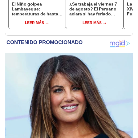
El Niño golpea
¿Se trabaja el viernes 7
La ve
Lambayeque:
de agosto? El Peruano
XIV e
temperaturas de hasta
aclara si hay feriado
Fujim
36 °C ponen en riesgo la
largo tras el descanso
por l
LEER MÁS
LEER MÁS
producción de mango y
del 6 de agosto
Barri
palta
Cant