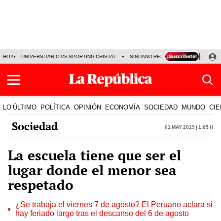
HOY
UNIVERSITARIO VS SPORTING CRISTAL
SINUANO RESULTADOS HOY
CA
LO ÚLTIMO
POLÍTICA
OPINIÓN
ECONOMÍA
SOCIEDAD
MUNDO
CIE
Sociedad
01 May 2019 | 1:05 h
La escuela tiene que ser el
lugar donde el menor sea
respetado
¿Se trabaja el viernes 7 de agosto? El Peruano aclara si
hay feriado largo tras el descanso del 6 de agosto