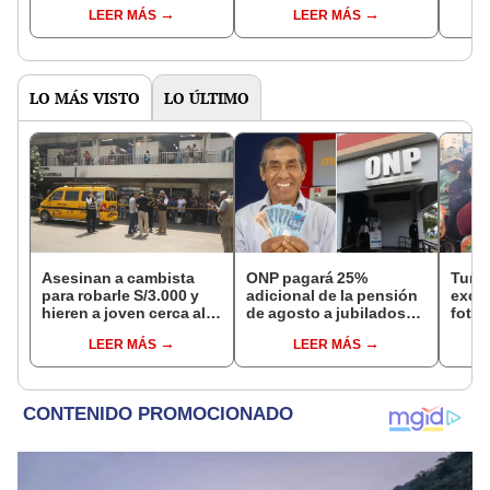
Reniec?
fuiste elegido miembro
LEER MÁS
LEER MÁS
de mesa para este 4 de
octubre en el link oficial
de la ONPE
LO MÁS VISTO
LO ÚLTIMO
Asesinan a cambista
ONP pagará 25%
Turis
para robarle S/3.000 y
adicional de la pensión
exces
hieren a joven cerca al
de agosto a jubilados
fotog
Barrio Chino en Lima
que cumplan este
alpa
LEER MÁS
LEER MÁS
Cercado
requisito: ¿cómo saber
Seren
si soy beneficiario?
dine