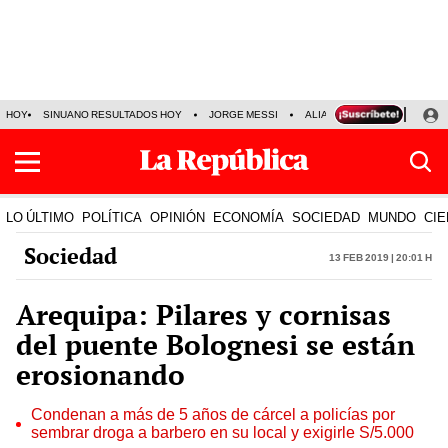
HOY
SINUANO RESULTADOS HOY
JORGE MESSI
ALIANZA LIMA VS SPORT BO
LO ÚLTIMO
POLÍTICA
OPINIÓN
ECONOMÍA
SOCIEDAD
MUNDO
CIE
Sociedad
13 Feb 2019 | 20:01 h
Arequipa: Pilares y cornisas
del puente Bolognesi se están
erosionando
Condenan a más de 5 años de cárcel a policías por
sembrar droga a barbero en su local y exigirle S/5.000