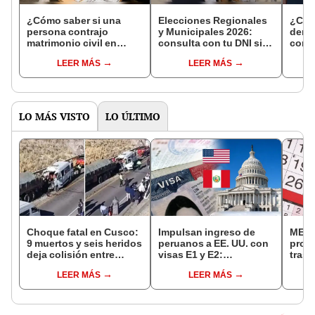
¿Cómo saber si una
Elecciones Regionales
¿Cóm
persona contrajo
y Municipales 2026:
denun
matrimonio civil en
consulta con tu DNI si
con 
Reniec?
fuiste elegido miembro
LEER MÁS
LEER MÁS
de mesa para este 4 de
octubre en el link oficial
de la ONPE
LO MÁS VISTO
LO ÚLTIMO
Choque fatal en Cusco:
Impulsan ingreso de
MEF 
9 muertos y seis heridos
peruanos a EE. UU. con
prop
deja colisión entre
visas E1 y E2:
trasl
minivan y camión en
emprendedores y
no se
LEER MÁS
LEER MÁS
Espinar
pymes serían los más
“Lune
beneficiados