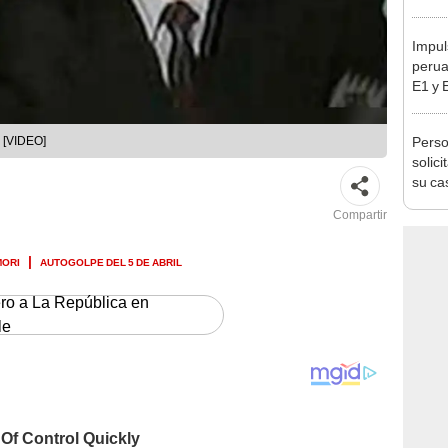
en Cu
recup
Impul
perua
E1 y 
pymes
benef
Perso
? [VIDEO]
solic
su ca
Compartir
MORI
AUTOGOLPE DEL 5 DE ABRIL
ero a La República en
le