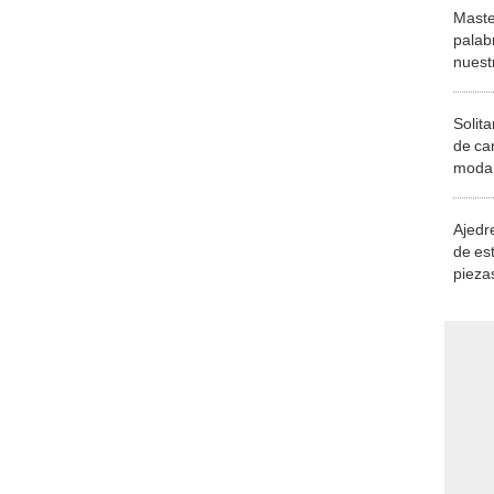
Maste
palab
nuest
Solita
de ca
moda.
demue
Ajedre
de es
piezas
consi