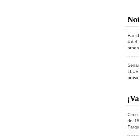
No
Partid
4 del
progr
dónde
Senam
LLUV
provi
¡Va
Circo 
del 15
Parqu
Migue