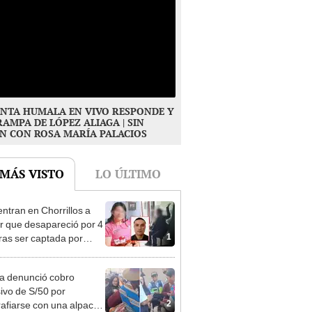
NTA HUMALA EN VIVO RESPONDE Y
RAMPA DE LÓPEZ ALIAGA | SIN
N CON ROSA MARÍA PALACIOS
 MÁS VISTO
LO ÚLTIMO
ntran en Chorrillos a
 que desapareció por 4
1
tras ser captada por
o que conoció en Roblox:
usca al implicado
ta denunció cobro
ivo de S/50 por
2
rafiarse con una alpaca