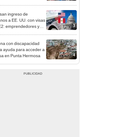
sco: serenazgo
eró el dinero
san ingreso de
nos a EE. UU. con visas
3
E2: emprendedores y
 serían los más
iciados
na con discapacidad
ita ayuda para acceder a
4
sa en Punta Hermosa