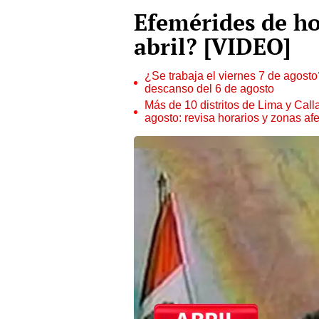
Efemérides de ho
abril? [VIDEO]
¿Se trabaja el viernes 7 de agosto?
descanso del 6 de agosto
Más de 10 distritos de Lima y Call
agosto: revisa horarios y zonas af