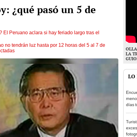
y: ¿qué pasó un 5 de
 El Peruano aclara si hay feriado largo tras el
ao no tendrán luz hasta por 12 horas del 5 al 7 de
OLLA
ectadas
LA T
GUIO
LO
Encue
menor
días 
sujet
PNP b
Turis
exces
fotog