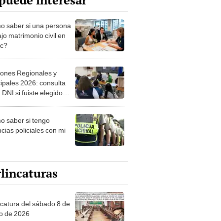
puede interesar
 saber si una persona
jo matrimonio civil en
ec?
iones Regionales y
ipales 2026: consulta
 DNI si fuiste elegido
ro de mesa para este 4
ubre en el link oficial de
 saber si tengo
NPE
cias policiales con mi
lincaturas
ncatura del sábado 8 de
o de 2026