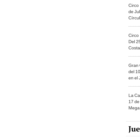
Circo
de Jul
Círcul
Circo
Del 2
Costa
Gran 
del 10
en el
La Ca
17 de 
Mega 
Ju