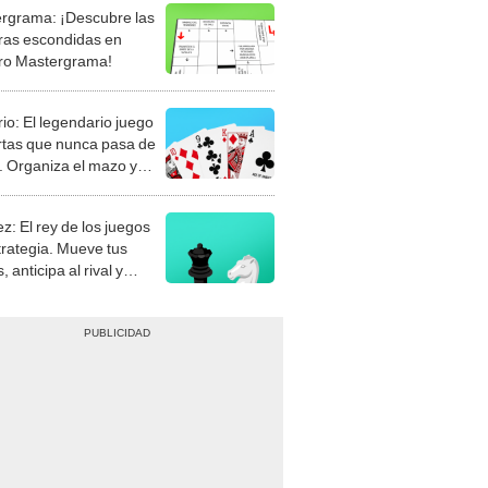
rgrama: ¡Descubre las
ras escondidas en
ro Mastergrama!
rio: El legendario juego
rtas que nunca pasa de
 Organiza el mazo y
stra tu habilidad.
z: El rey de los juegos
trategia. Mueve tus
, anticipa al rival y
gue el jaque mate.