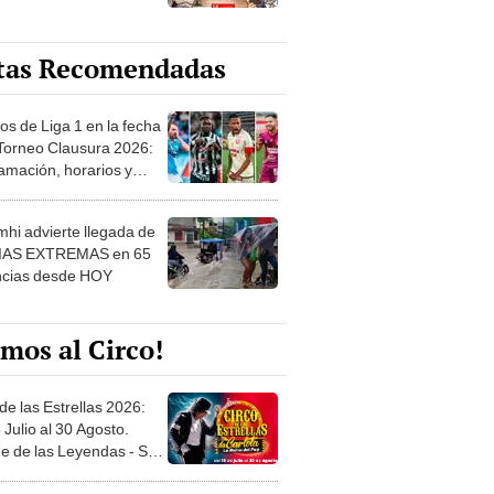
tas Recomendadas
os de Liga 1 en la fecha
 Torneo Clausura 2026:
amación, horarios y
 ver
hi advierte llegada de
IAS EXTREMAS en 65
ncias desde HOY
mos al Circo!
de las Estrellas 2026:
 Julio al 30 Agosto.
e de las Leyendas - San
l