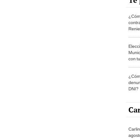
Te 
¿Cómo
contra
Reni
Elecc
Munic
con tu
miemb
de oct
¿Cómo
la O
denun
DNI?
Car
Carli
agost