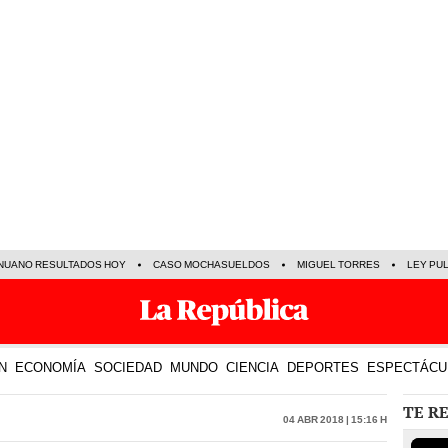
NUANO RESULTADOS HOY
CASO MOCHASUELDOS
MIGUEL TORRES
LEY PU
N
ECONOMÍA
SOCIEDAD
MUNDO
CIENCIA
DEPORTES
ESPECTÁCU
TE R
04 Abr 2018 | 15:16 h