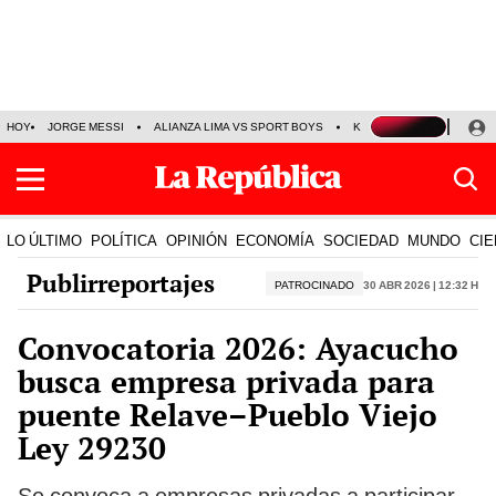
HOY
JORGE MESSI
ALIANZA LIMA VS SPORT BOYS
KENJI FUJIMORI
PRE
LO ÚLTIMO
POLÍTICA
OPINIÓN
ECONOMÍA
SOCIEDAD
MUNDO
CIE
Publirreportajes
PATROCINADO
30 Abr 2026 | 12:32 h
Convocatoria 2026: Ayacucho
busca empresa privada para
puente Relave–Pueblo Viejo
Ley 29230