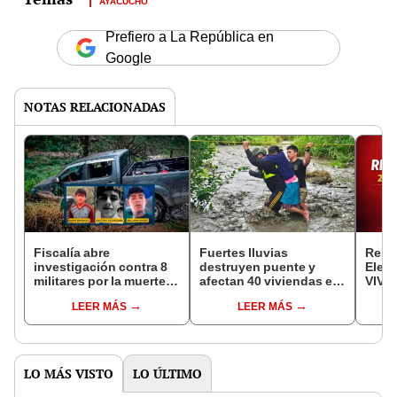
AYACUCHO
Prefiero a La República en
Google
NOTAS RELACIONADAS
Fiscalía abre
Fuertes lluvias
Resu
investigación contra 8
destruyen puente y
Elec
militares por la muerte
afectan 40 viviendas en
VIVO:
de cinco jóvenes en
Ayacucho: familias
ONPE
LEER MÁS
LEER MÁS
Colcabamba
quedan incomunicadas
dipu
LO MÁS VISTO
LO ÚLTIMO