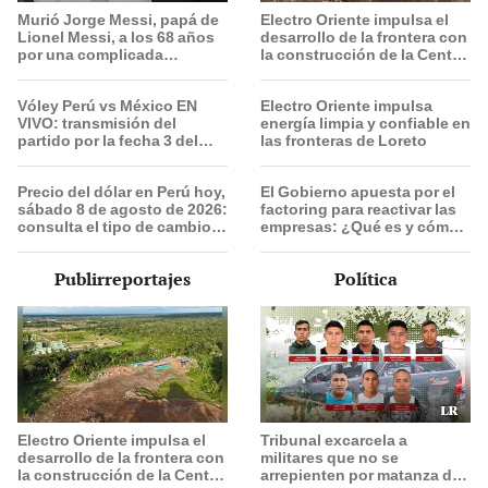
Murió Jorge Messi, papá de
Electro Oriente impulsa el
Lionel Messi, a los 68 años
desarrollo de la frontera con
por una complicada
la construcción de la Central
enfermedad
Solar de San Antonio del
Estrecho
Vóley Perú vs México EN
Electro Oriente impulsa
VIVO: transmisión del
energía limpia y confiable en
partido por la fecha 3 del
las fronteras de Loreto
Mundial sub 17 2026
Precio del dólar en Perú hoy,
El Gobierno apuesta por el
sábado 8 de agosto de 2026:
factoring para reactivar las
consulta el tipo de cambio
empresas: ¿Qué es y cómo
en bancos, casas de cambio
funciona?
y plataformas digitales
Publirreportajes
Política
Electro Oriente impulsa el
Tribunal excarcela a
desarrollo de la frontera con
militares que no se
la construcción de la Central
arrepienten por matanza de