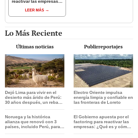
reactivar las empresas:
¿Qué es y cómo
LEER MÁS
funciona?
Lo Más Reciente
Últimas noticias
Publirreportajes
Dejó Lima para vivir en el
Electro Oriente impulsa
desierto más árido de Perú:
energía limpia y confiable en
30 años después, un rebaño
las fronteras de Loreto
de llamas creó un
sorprendente ecosistema
Noruega y la histórica
El Gobierno apuesta por el
alianza que renovó con 3
factoring para reactivar las
países, incluido Perú, para
empresas: ¿Qué es y cómo
frenar la deforestación de la
funciona?
Amazonía al 2030