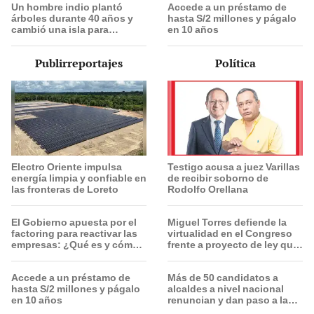
Un hombre indio plantó
Accede a un préstamo de
árboles durante 40 años y
hasta S/2 millones y págalo
cambió una isla para
en 10 años
siempre: hoy su bosque
supera casi 6 veces al
Publirreportajes
Política
Parque de las Leyendas de
Perú
Electro Oriente impulsa
Testigo acusa a juez Varillas
energía limpia y confiable en
de recibir soborno de
las fronteras de Loreto
Rodolfo Orellana
El Gobierno apuesta por el
Miguel Torres defiende la
factoring para reactivar las
virtualidad en el Congreso
empresas: ¿Qué es y cómo
frente a proyecto de ley que
funciona?
plantea la presencialidad
Accede a un préstamo de
Más de 50 candidatos a
hasta S/2 millones y págalo
alcaldes a nivel nacional
en 10 años
renuncian y dan paso a la
reelección encubierta