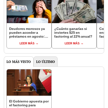
Deudores morosos ya
¿Cuánto ganarías si
Cons
pueden acceder a
inviertes $25 en
endeu
préstamos en agosto:
factoring al 22% anual?
facto
¿Dónde solicitar uno
elegi
LEER MÁS
LEER MÁS
sin ser rechazado?
empr
LO MÁS VISTO
LO ÚLTIMO
El Gobierno apuesta por
el factoring para