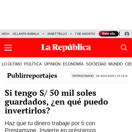
HOY
OLLANTA HUMALA
JANET TELLO
7 DE AGOSTO
TINKA RESULTADOS
LO ÚLTIMO
POLÍTICA
OPINIÓN
ECONOMÍA
SOCIEDAD
MUNDO
CIE
Publirreportajes
PATROCINADO
28 Ago 2025 | 10:19 h
Si tengo S/ 50 mil soles
guardados, ¿en qué puedo
invertirlos?
Haz que tu dinero trabaje por ti con
Prestamype. Invierte en préstamos