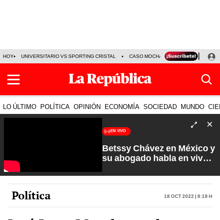
HOY
UNIVERSITARIO VS SPORTING CRISTAL
CASO MOCHASUELDOS
MIGUEL
LO ÚLTIMO
POLÍTICA
OPINIÓN
ECONOMÍA
SOCIEDAD
MUNDO
CIE
EN VIVO
Betssy Chávez en México y
su abogado habla en vivo |
Que No Se Te Olvide con
Carlos Cornejo
Política
18 Oct 2022 | 8:18 h