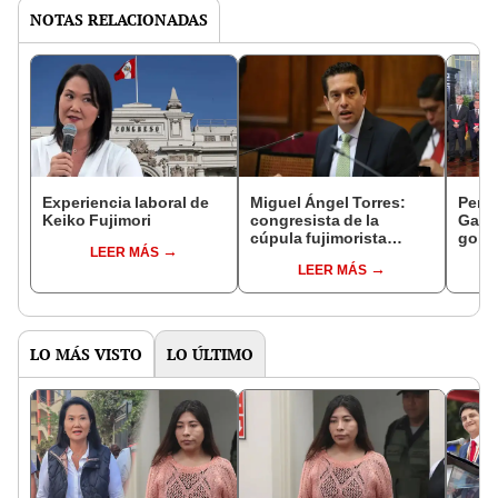
NOTAS RELACIONADAS
Experiencia laboral de
Miguel Ángel Torres:
Perfi
Keiko Fujimori
congresista de la
Gabin
cúpula fujimorista
gobi
LEER MÁS
controlará el primer año
Fujim
LEER MÁS
del Senado
LO MÁS VISTO
LO ÚLTIMO