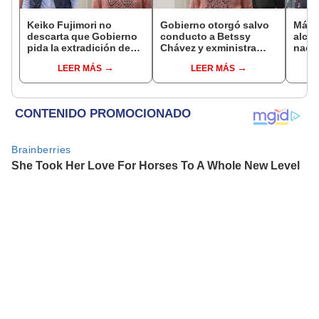
Keiko Fujimori no
Gobierno otorgó salvo
Más d
descarta que Gobierno
conducto a Betssy
alcal
pida la extradición de
Chávez y exministra
nacio
Betssy Chávez: "Está
viajó a México en la
dan p
LEER MÁS
LEER MÁS
dentro de nuestras
madrugada
encu
facultades"