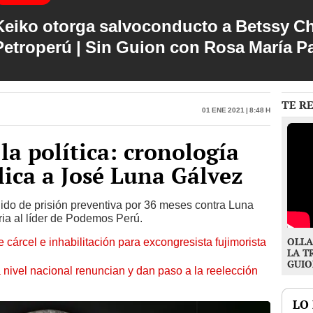
Keiko otorga salvoconducto a Betssy C
Petroperú | Sin Guion con Rosa María P
TE R
01 Ene 2021 | 8:48 h
la política: cronología
lica a José Luna Gálvez
ido de prisión preventiva por 36 meses contra Luna
ria al líder de Podemos Perú.
OLLA
 cárcel e inhabilitación para excongresista fujimorista
LA T
GUIO
 nivel nacional renuncian y dan paso a la reelección
LO