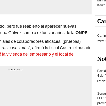
Minist
Keiko
Car
o, pero fue reabierto al aparecer nuevas
Luna Gálvez como a exfuncionarios de la
ONPE
.
Carlin
agost
iales de colaboradores eficaces, (pruebas)
tras cosas más”, afirmó la fiscal Castro el pasado
ó la vivienda del empresario y el local de
No
Partid
4 del
progr
dónde
Senam
LLUV
provi