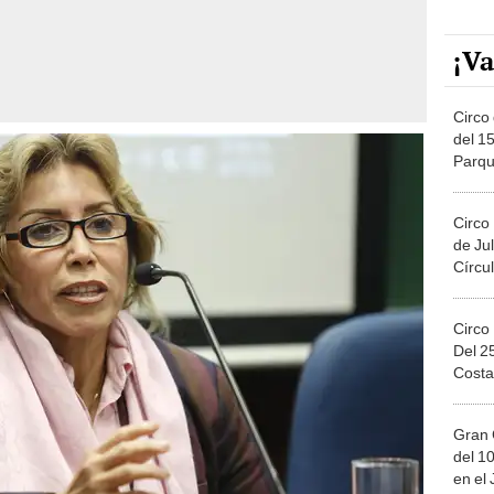
¡Va
Circo 
del 15
Parqu
Migue
Circo
de Jul
Círcul
Circo
Del 2
Costa
Gran 
del 10
en el