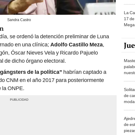
La Ca
17 de 
Sandra Castro
Mega 
ón
ía, se ordenó la detención preliminar de Luna
Ju
rnado en una clínica;
Adolfo Castillo Meza
,
ón, Óscar Nieves Vela y Ricardo Pajuelo
l de dicho órgano electoral.
Maste
palab
gángsters de la política”
habrían captado a
nuest
ido CNM en el año 2017 para posteriormente
de la ONPE.
Solita
de ca
moda.
demue
Ajedre
de es
piezas