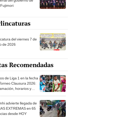
erial del gobierno de
 Fujimori
lincaturas
catura del viernes 7 de
o de 2026
tas Recomendadas
os de Liga 1 en la fecha
 Torneo Clausura 2026:
amación, horarios y
 ver
hi advierte llegada de
IAS EXTREMAS en 65
ncias desde HOY