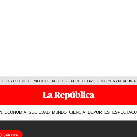
LEY PULPÍN
PRECIO DEL DÓLAR
CORTE DE LUZ
VIERNES 7 DE AGOSTO
N
ECONOMÍA
SOCIEDAD
MUNDO
CIENCIA
DEPORTES
ESPECTÁCU
EN VIVO