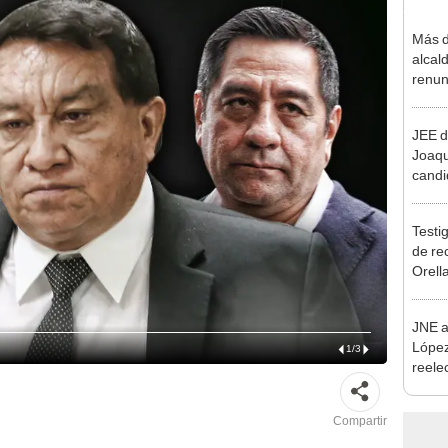
Más d
alcal
renun
reele
JEE d
Joaq
candi
regio
Testig
de re
Orell
JNE a
López
1
/
3
reele
Munic
Compartir