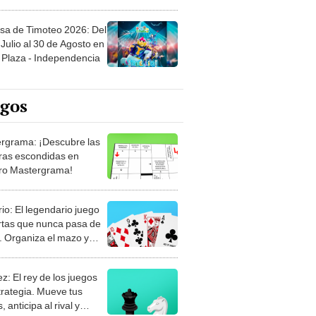
sa de Timoteo 2026: Del
Julio al 30 de Agosto en
Plaza - Independencia
egos
rgrama: ¡Descubre las
ras escondidas en
ro Mastergrama!
rio: El legendario juego
rtas que nunca pasa de
 Organiza el mazo y
stra tu habilidad.
z: El rey de los juegos
trategia. Mueve tus
, anticipa al rival y