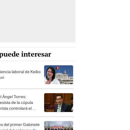
puede interesar
iencia laboral de Keiko
ori
l Ángel Torres:
esista de la cúpula
rista controlará el
r año del Senado
les del primer Gabinete