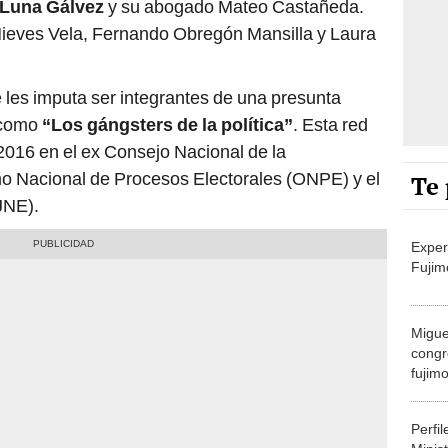
Luna Gálvez
y su abogado Mateo Castañeda.
ieves Vela, Fernando Obregón Mansilla y Laura
se les imputa ser integrantes de una presunta
a como
“Los gángsters de la política”
. Esta red
 2016 en el ex Consejo Nacional de la
o Nacional de Procesos Electorales (ONPE) y el
Te 
JNE).
Exper
Fujim
Migue
congr
fujimo
prime
Perfi