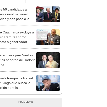
e 50 candidatos a
des a nivel nacional
1
cian y dan paso a la
cción encubierta
e Cajamarca excluye a
uín Ramírez como
2
dato a gobernador
nal por ocultar sentencia
o acusa a juez Varillas
cibir soborno de Rodolfo
3
ana
vala trampa de Rafael
 Aliaga que busca la
4
cción para la
ipalidad de Lima