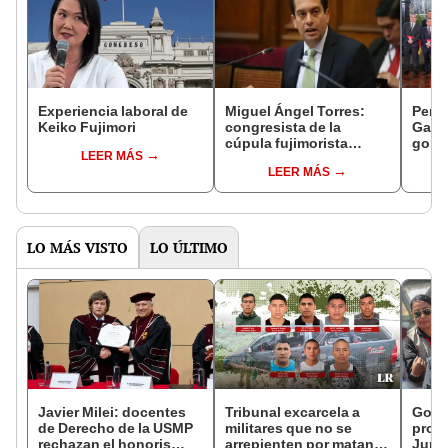
Experiencia laboral de
Miguel Ángel Torres:
Perfi
Keiko Fujimori
congresista de la
Gabin
cúpula fujimorista
gobi
LEER MÁS
controlará el primer año
Fujim
LEER MÁS
del Senado
LO MÁS VISTO
LO ÚLTIMO
Javier Milei: docentes
Tribunal excarcela a
Gobie
de Derecho de la USMP
militares que no se
prom
rechazan el honoris
arrepienten por matanza
Junín