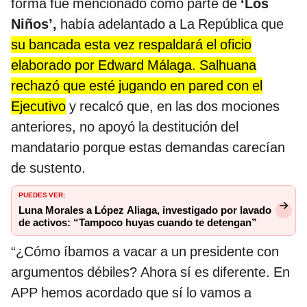
forma fue mencionado como parte de
‘Los
Niños’,
había adelantado a La República que
su bancada esta vez respaldará el oficio
elaborado por Edward Málaga. Salhuana
rechazó que esté jugando en pared con el
Ejecutivo
y recalcó que, en las dos mociones
anteriores, no apoyó la destitución del
mandatario porque estas demandas carecían
de sustento.
PUEDES VER:
Luna Morales a López Aliaga, investigado por lavado
de activos: “Tampoco huyas cuando te detengan”
“¿Cómo íbamos a vacar a un presidente con
argumentos débiles? Ahora sí es diferente. En
APP hemos acordado que sí lo vamos a