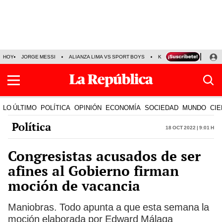
HOY
JORGE MESSI
ALIANZA LIMA VS SPORT BOYS
KENJI FUJIMORI
PRE
LO ÚLTIMO
POLÍTICA
OPINIÓN
ECONOMÍA
SOCIEDAD
MUNDO
CIE
Política
18 Oct 2022 | 9:01 h
Congresistas acusados de ser
afines al Gobierno firman
moción de vacancia
Maniobras. Todo apunta a que esta semana la
moción elaborada por Edward Málaga