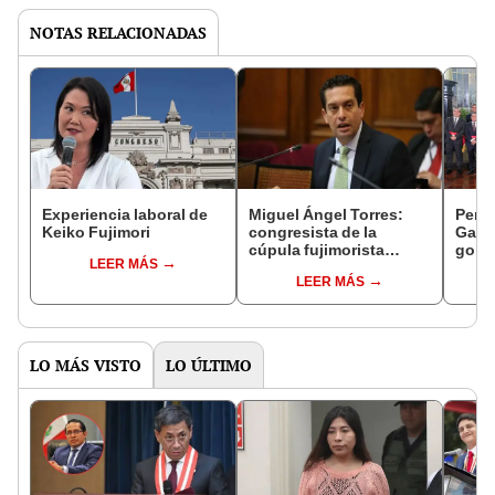
NOTAS RELACIONADAS
Experiencia laboral de
Miguel Ángel Torres:
Perfi
Keiko Fujimori
congresista de la
Gabin
cúpula fujimorista
gobi
LEER MÁS
controlará el primer año
Fujim
LEER MÁS
del Senado
LO MÁS VISTO
LO ÚLTIMO