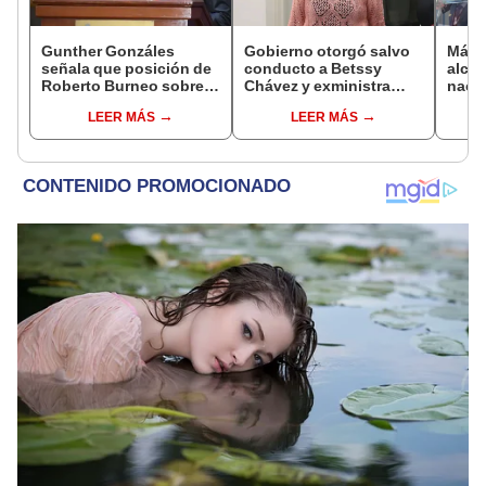
Gunther Gonzáles
Gobierno otorgó salvo
Más d
señala que posición de
conducto a Betssy
alcal
Roberto Burneo sobre
Chávez y exministra
nacio
reelección de López
viajó a México en la
dan p
LEER MÁS
LEER MÁS
Aliaga no representan al
madrugada
encu
JNE