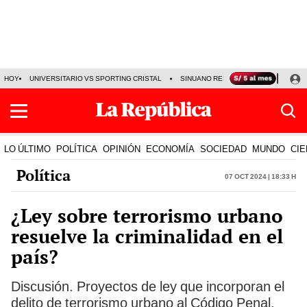
HOY
UNIVERSITARIO VS SPORTING CRISTAL
SINUANO RESULTADOS HOY
CA
LO ÚLTIMO
POLÍTICA
OPINIÓN
ECONOMÍA
SOCIEDAD
MUNDO
CIE
Política
07 Oct 2024 | 18:33 h
¿Ley sobre terrorismo urbano
resuelve la criminalidad en el
país?
Discusión. Proyectos de ley que incorporan el
delito de terrorismo urbano al Código Penal,