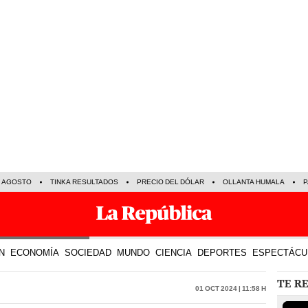
E AGOSTO
TINKA RESULTADOS
PRECIO DEL DÓLAR
OLLANTA HUMALA
P
N
ECONOMÍA
SOCIEDAD
MUNDO
CIENCIA
DEPORTES
ESPECTÁCU
TE R
01 Oct 2024 | 11:58 h