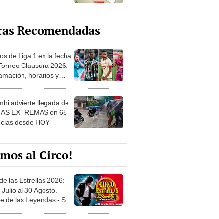
tas Recomendadas
os de Liga 1 en la fecha
 Torneo Clausura 2026:
amación, horarios y
 ver
hi advierte llegada de
IAS EXTREMAS en 65
ncias desde HOY
mos al Circo!
de las Estrellas 2026:
 Julio al 30 Agosto.
e de las Leyendas - San
l