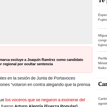
Te 
Exper
Fujim
Migue
congr
fujimo
prime
Perfi
marca excluye a Joaquín Ramírez como candidato
Minist
 regional por ocultar sentencia
Keiko
tes en la sesión de Junta de Portavoces
Car
ones “votaron en contra alegando que la prensa
Carli
que
los voceros que se negaron a exonerar del
agost
 fueron
Arturo Alegría (Fuerza Popular)
,