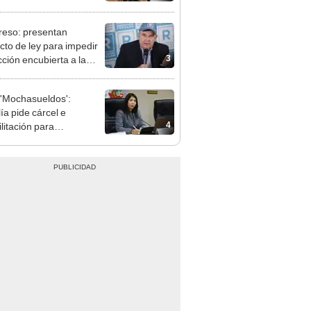
terio Público no puede
ilizado políticamente"
eso: presentan
cto de ley para impedir
3
cción encubierta a la
día
'Mochasueldos':
ía pide cárcel e
4
litación para
gresista fujimorista
 Cordero Jon Tay