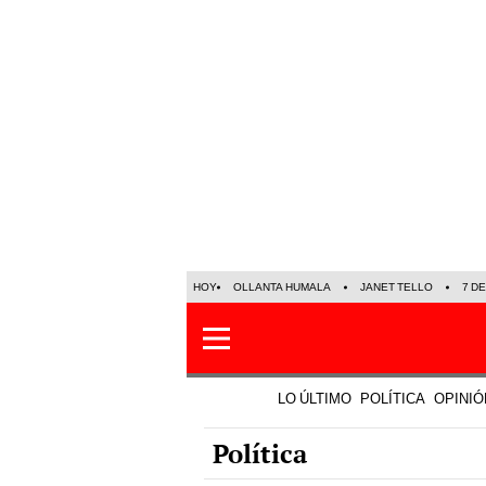
HOY
OLLANTA HUMALA
JANET TELLO
7 D
LO ÚLTIMO
POLÍTICA
OPINIÓ
Política