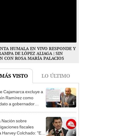
NTA HUMALA EN VIVO RESPONDE Y
RAMPA DE LÓPEZ ALIAGA | SIN
N CON ROSA MARÍA PALACIOS
 MÁS VISTO
LO ÚLTIMO
e Cajamarca excluye a
uín Ramírez como
1
dato a gobernador
nal por ocultar sentencia
 Nación sobre
tigaciones fiscales
2
a Harvey Colchado: "El