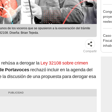
Minis
ser ut
Congr
proye
reele
alcal
unos de los voceros que se opusieron a la exoneración del trámite
32108. Diseña: Brian Tejeda.
Caso 
Fiscal
inhabi
excon
Compartir
María
 rehúsa a derogar la
Ley 32108 sobre crimen
de Portavoces
rechazó incluir en la agenda del
e la discusión de una propuesta para derogar esa