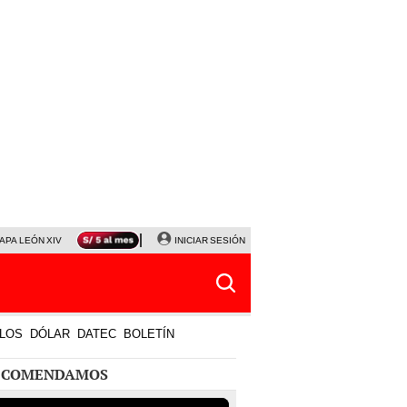
APA LEÓN XIV
NALDY SALDAÑA
INICIAR SESIÓN
LA BELLA LUZ
MAGALY MEDINA
HORÓS
LOS
DÓLAR
DATEC
BOLETÍN
ECOMENDAMOS