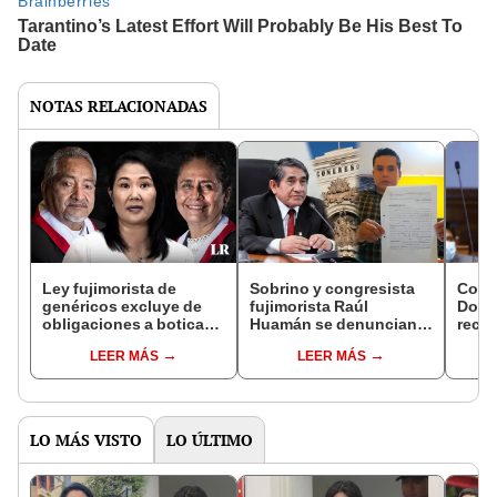
NOTAS RELACIONADAS
Ley fujimorista de
Sobrino y congresista
Cong
genéricos excluye de
fujimorista Raúl
Doro
obligaciones a boticas
Huamán se denuncian
recor
de hijos de
mutuamente por hurto
aseso
LEER MÁS
LEER MÁS
congresistas
de vehículo
solic
salar
LO MÁS VISTO
LO ÚLTIMO