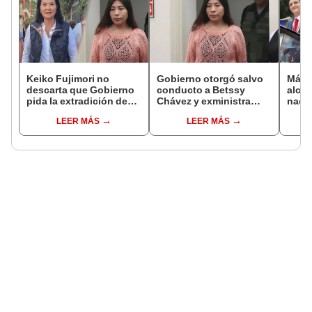
Keiko Fujimori no
Gobierno otorgó salvo
Más d
descarta que Gobierno
conducto a Betssy
alcal
pida la extradición de
Chávez y exministra
nacio
Betssy Chávez: "Está
viajó a México en la
dan p
LEER MÁS
LEER MÁS
dentro de nuestras
madrugada
encu
facultades"