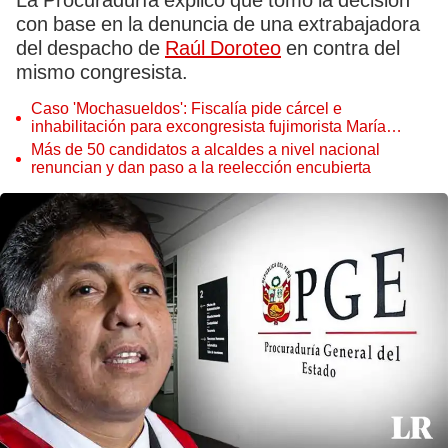
La Procuraduría explicó que tomó la decisión
con base en la denuncia de una extrabajadora
del despacho de
Raúl Doroteo
en contra del
mismo congresista.
Caso 'Mochasueldos': Fiscalía pide cárcel e
inhabilitación para excongresista fujimorista María
Cordero Jon Tay
Más de 50 candidatos a alcaldes a nivel nacional
renuncian y dan paso a la reelección encubierta