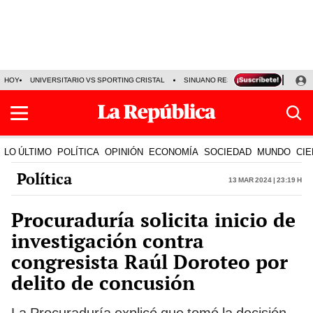
HOY
UNIVERSITARIO VS SPORTING CRISTAL
SINUANO RESULTADOS HOY
CA
LO ÚLTIMO
POLÍTICA
OPINIÓN
ECONOMÍA
SOCIEDAD
MUNDO
CIE
Política
13 Mar 2024 | 23:19 h
Procuraduría solicita inicio de
investigación contra
congresista Raúl Doroteo por
delito de concusión