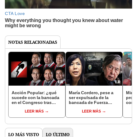
NOTAS RELACIONADAS
Acción Popular: ¿qué
María Cordero, pese a
Minis
sucede con la bancada
ser expulsada de la
pron
en el Congreso tras
bancada de Fuerza
cons
suspensión de sus
Popular, retomó visitas
Aleja
LEER MÁS
LEER MÁS
miembros?
a Alberto Fujimori
monu
LO MÁS VISTO
LO ÚLTIMO