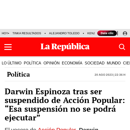
HOY
TINKA RESULTADOS
ALEJANDRO TOLEDO
KENJI FUJIMORI
PRECIO
LO ÚLTIMO
POLÍTICA
OPINIÓN
ECONOMÍA
SOCIEDAD
MUNDO
CIE
Política
20 Ago 2023 | 22:36 h
Darwin Espinoza tras ser
suspendido de Acción Popular:
“Esa suspensión no se podrá
ejecutar”