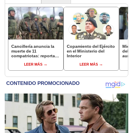
Cancillería anuncia la
Copamiento del Ejército
Miemb
muerte de 11
en el Ministerio del
del 
compatriotas: reportan
Interior
aume
114 desaparecidos y 3
"Ojal
LEER MÁS
LEER MÁS
capturados por Ucrania
plan