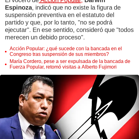
El vocero de
Acción Popular,
Darwin
Espinoza
, indicó que no existe la figura de
suspensión preventiva en el estatuto del
partido y que, por lo tanto, "no se podrá
ejecutar". En ese sentido, consideró que "todos
merecen un debido proceso".
Acción Popular: ¿qué sucede con la bancada en el
Congreso tras suspensión de sus miembros?
María Cordero, pese a ser expulsada de la bancada de
Fuerza Popular, retomó visitas a Alberto Fujimori