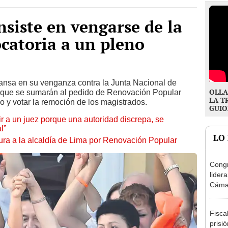
nsiste en vengarse de la
ocatoria a un pleno
cansa en su venganza contra la Junta Nacional de
OLLA
 que se sumarán al pedido de Renovación Popular
LA T
o y votar la remoción de los magistrados.
GUIO
tuir a un juez porque una autoridad discrepa, se
l”
LO
ura a la alcaldía de Lima por Renovación Popular
Congr
lider
Cáma
Fisca
prisi
por p