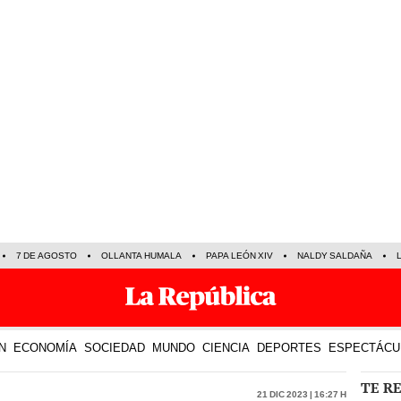
7 DE AGOSTO
OLLANTA HUMALA
PAPA LEÓN XIV
NALDY SALDAÑA
N
ECONOMÍA
SOCIEDAD
MUNDO
CIENCIA
DEPORTES
ESPECTÁCU
TE R
21 Dic 2023 | 16:27 h