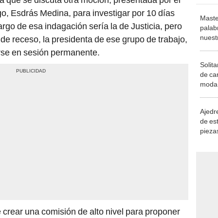
o, Esdrás Medina, para investigar por 10 días
Maste
argo de esa indagación sería la de Justicia, pero
palab
nuest
de receso, la presidenta de ese grupo de trabajo,
arse en sesión permanente.
Solita
de ca
moda.
demue
Ajedre
de es
piezas
consi
 crear una comisión de alto nivel para proponer
 La semana pasada plantearon ello mediante una