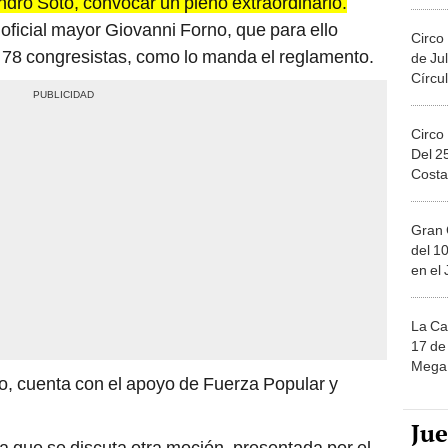
 oficial mayor Giovanni Forno, que para ello
Circo
e 78 congresistas, como lo manda el reglamento.
de Jul
Círcul
Circo
Del 2
Costa
Gran 
del 10
en el
La Ca
17 de 
Mega 
o, cuenta con el apoyo de Fuerza Popular y
Ju
 que se discuta otra moción, presentada por el