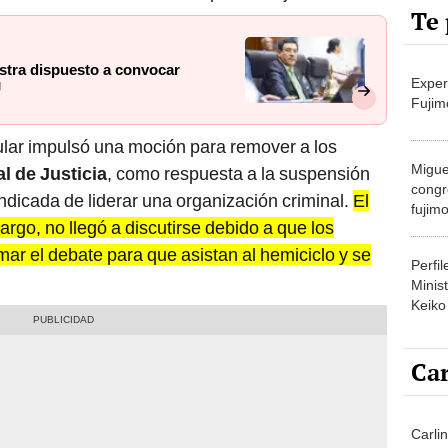
Te 
stra dispuesto a convocar
Exper
J
Fujim
ar impulsó una moción para remover a los
Migue
l de Justicia
, como respuesta a la suspensión
congr
indicada de liderar una organización criminal.
El
fujimo
rgo, no llegó a discutirse debido a que los
prime
mar el debate para que asistan al hemiciclo y se
Perfi
Minist
Keiko
Car
Carli
agost