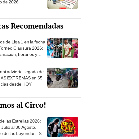
tas Recomendadas
os de Liga 1 en la fecha
 Torneo Clausura 2026:
amación, horarios y
 ver
hi advierte llegada de
IAS EXTREMAS en 65
ncias desde HOY
mos al Circo!
de las Estrellas 2026:
 Julio al 30 Agosto.
e de las Leyendas - San
l