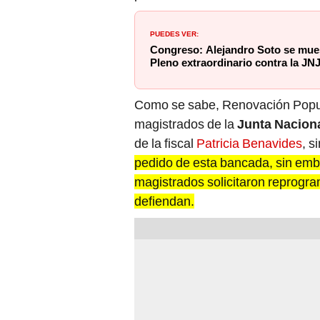
PUEDES VER:
Congreso: Alejandro Soto se mue
Pleno extraordinario contra la JN
Como se sabe, Renovación Popul
magistrados de la
Junta Naciona
de la fiscal
Patricia Benavides
, s
pedido de esta bancada, sin emba
magistrados solicitaron reprogra
defiendan.