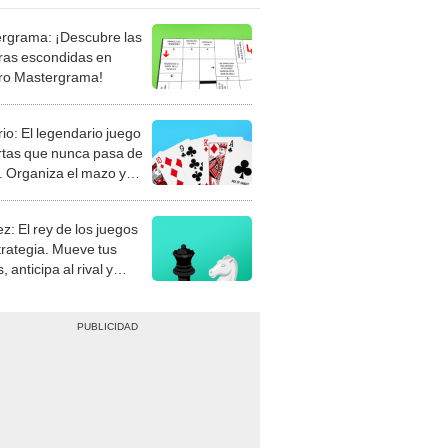
rgrama: ¡Descubre las
ras escondidas en
ro Mastergrama!
rio: El legendario juego
rtas que nunca pasa de
 Organiza el mazo y
stra tu habilidad.
z: El rey de los juegos
trategia. Mueve tus
, anticipa al rival y
gue el jaque mate.