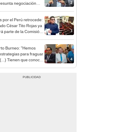
patible y falsedad
ógica
s por el Perú retrocede:
ado César Tito Rojas ya
3
rá parte de la Comisión
ica
to Burneo: "Hemos
 estrategias para fraguar
4
 (...) Tienen que conocer
a lista"