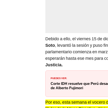
Debido a ello, el viernes 15 de d
Soto
, levantó la sesión y puso fi
parlamentario comienza en marz
esperarán hasta ese mes para c
Justicia.
PUEDES VER:
Corte IDH resuelve que Perú desa
de Alberto Fujimori
Por eso, esta semana el vocero 
titular de la Mesa Directiva, Ale