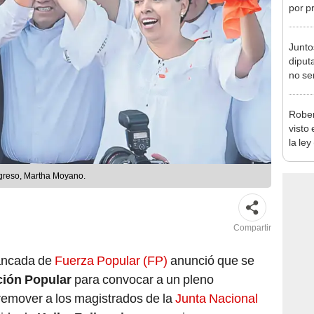
incom
ideol
Junto
diput
no se
de Ét
Rober
visto
la ley
toda l
ngreso, Martha Moyano.
Compartir
bancada de
Fuerza Popular (FP)
anunció que se
ión Popular
para convocar a un pleno
 remover a los magistrados de la
Junta Nacional
tido de
Keiko Fujimori
no renuncia a sus