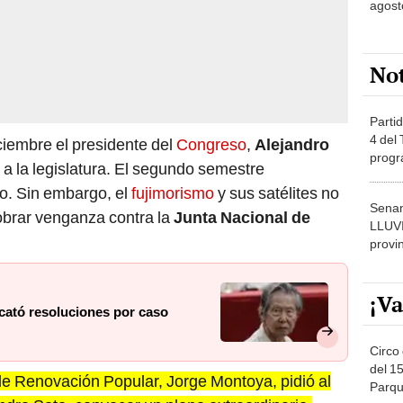
No
Partid
4 del
iciembre el presidente del
Congreso
,
Alejandro
progr
n a la legislatura. El segundo semestre
dónde
o. Sin embargo, el
fujimorismo
y sus satélites no
Senam
obrar venganza contra la
Junta Nacional de
LLUV
provi
¡Va
cató resoluciones por caso
Circo 
del 15
de Renovación Popular, Jorge Montoya, pidió al
Parqu
jandro Soto, convocar un pleno extraordinario.
Migue