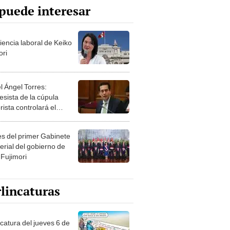
puede interesar
iencia laboral de Keiko
ori
l Ángel Torres:
esista de la cúpula
rista controlará el
r año del Senado
les del primer Gabinete
erial del gobierno de
 Fujimori
lincaturas
ncatura del jueves 6 de
o de 2026