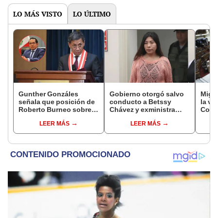
LO MÁS VISTO
LO ÚLTIMO
Gunther Gonzáles
Gobierno otorgó salvo
Migue
señala que posición de
conducto a Betssy
la vi
Roberto Burneo sobre
Chávez y exministra
Congr
reelección de López
viajó a México en la
proye
LEER MÁS
LEER MÁS
Aliaga no representan al
madrugada
plant
JNE
pres