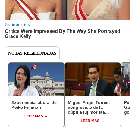
NOTAS RELACIONADAS
Experiencia laboral de
Miguel Ángel Torres:
Perfi
Keiko Fujimori
congresista de la
Gabin
cúpula fujimorista
gobi
LEER MÁS
controlará el primer año
Fujim
LEER MÁS
del Senado