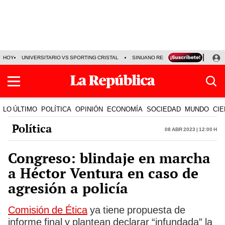
HOY
UNIVERSITARIO VS SPORTING CRISTAL
SINUANO RESULTADOS HOY
CA
LO ÚLTIMO
POLÍTICA
OPINIÓN
ECONOMÍA
SOCIEDAD
MUNDO
CIE
Política
08 Abr 2023 | 12:00 h
Congreso: blindaje en marcha
a Héctor Ventura en caso de
agresión a policía
Comisión de Ética
ya tiene propuesta de
informe final y plantean declarar “infundada” la