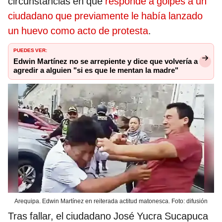
circunstancias en que
responde a golpes a un
ciudadano que previamente le había lanzado
un huevo como acto de protesta
.
PUEDES VER:
Edwin Martínez no se arrepiente y dice que volvería a
agredir a alguien "si es que le mentan la madre"
Arequipa. Edwin Martínez en reiterada actitud matonesca. Foto: difusión
Tras fallar, el ciudadano José Yucra Sucapuca