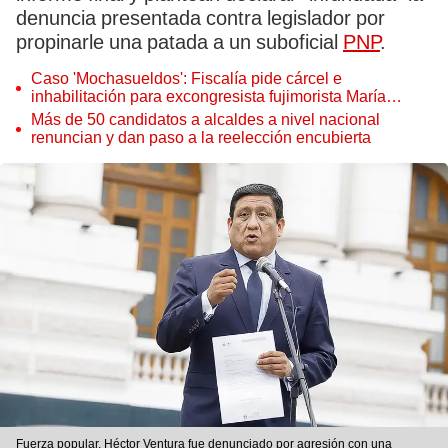
denuncia presentada contra legislador por
propinarle una patada a un suboficial
PNP
.
Caso 'Mochasueldos': Fiscalía pide cárcel e
inhabilitación para excongresista fujimorista María
Cordero Jon Tay
Más de 50 candidatos a alcaldes a nivel nacional
renuncian y dan paso a la reelección encubierta
Fuerza popular. Héctor Ventura fue denunciado por agresión con una