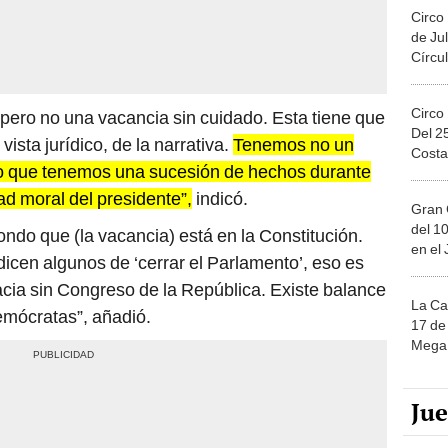
Circo
de Jul
Círcul
Circo
 pero no una vacancia sin cuidado. Esta tiene que
Del 2
ista jurídico, de la narrativa.
Tenemos no un
Costa
no que tenemos una sucesión de hechos durante
d moral del presidente”,
indicó.
Gran 
del 10
do que (la vacancia) está en la Constitución.
en el
 dicen algunos de ‘cerrar el Parlamento’, eso es
ia sin Congreso de la República. Existe balance
La Ca
emócratas”, añadió.
17 de 
Mega 
Ju