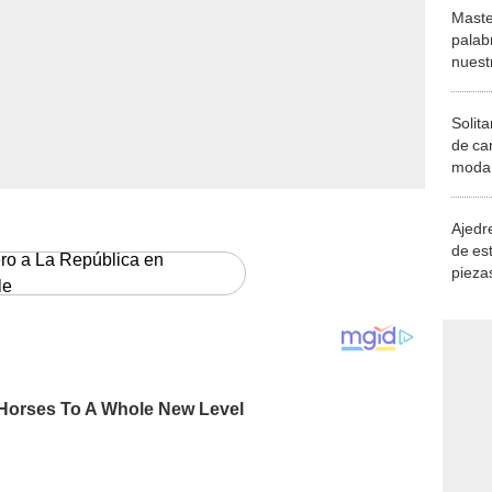
Maste
palab
nuest
Solita
de ca
moda.
demue
Ajedre
de es
ero a La República en
piezas
le
consi