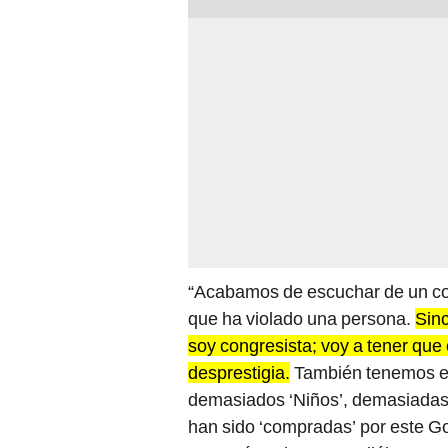
“Acabamos de escuchar de un co
que ha violado una persona.
Sin
soy congresista; voy a tener que
desprestigia.
También tenemos ev
demasiados ‘Niños’, demasiadas
han sido ‘compradas’ por este Go