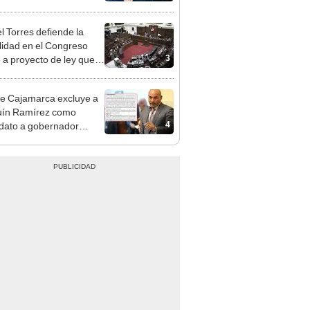
e deja sacar la vuelta"
l Torres defiende la
alidad en el Congreso
3
e a proyecto de ley que
ea la presencialidad
e Cajamarca excluye a
uín Ramírez como
4
dato a gobernador
nal por ocultar sentencia