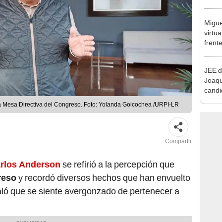
que s
Migue
virtu
frent
plant
JEE d
Joaq
candi
regio
la Mesa Directiva del Congreso. Foto: Yolanda Goicochea /URPI-LR
Compartir
rlos Anderson
se refirió a la percepción que
reso
y recordó diversos hechos que han envuelto
aló que se siente avergonzado de pertenecer a