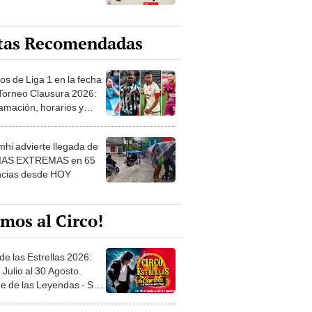
tas Recomendadas
os de Liga 1 en la fecha
 Torneo Clausura 2026:
amación, horarios y
 ver
hi advierte llegada de
IAS EXTREMAS en 65
ncias desde HOY
mos al Circo!
de las Estrellas 2026:
 Julio al 30 Agosto.
e de las Leyendas - San
l