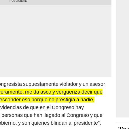
ngresista supuestamente violador y un asesor
ceramente, me da asco y vergüenza decir que
 esconder eso porque no prestigia a nadie,
idencias de que en el Congreso hay
 personas que han llegado al Congreso y que
bierno, y son quienes blindan al presidente”,