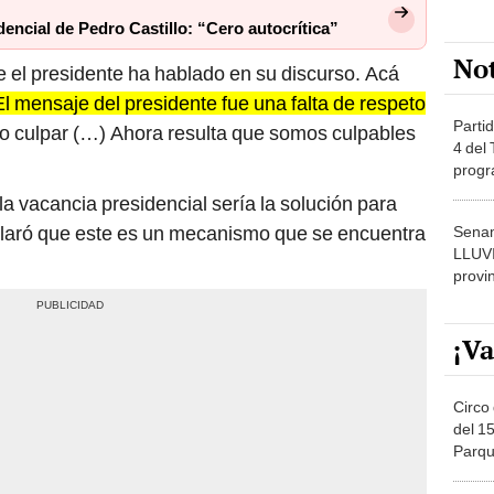
encial de Pedro Castillo: “Cero autocrítica”
No
e el presidente ha hablado en su discurso. Acá
El mensaje del presidente fue una falta de respeto
Partid
o culpar (…) Ahora resulta que somos culpables
4 del
progr
dónde
 vacancia presidencial sería la solución para
 aclaró que este es un mecanismo que se encuentra
Senam
LLUV
provi
¡Va
Circo 
del 15
Parqu
Migue