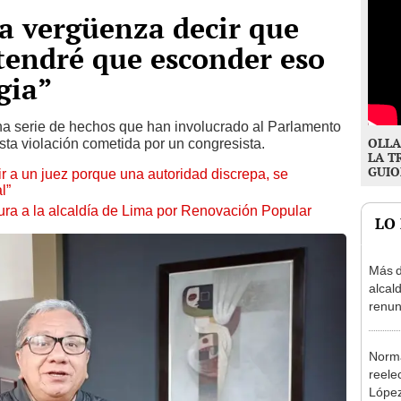
a vergüenza decir que
 tendré que esconder eso
gia”
na serie de hechos que han involucrado al Parlamento
OLLA
ta violación cometida por un congresista.
LA T
GUIO
tuir a un juez porque una autoridad discrepa, se
l”
ura a la alcaldía de Lima por Renovación Popular
LO
Más d
alcal
renun
reele
Norma
reele
López