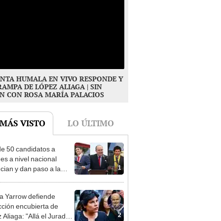
NTA HUMALA EN VIVO RESPONDE Y
RAMPA DE LÓPEZ ALIAGA | SIN
N CON ROSA MARÍA PALACIOS
 MÁS VISTO
LO ÚLTIMO
e 50 candidatos a
des a nivel nacional
1
cian y dan paso a la
cción encubierta
 Yarrow defiende
cción encubierta de
2
 Aliaga: "Allá el Jurado