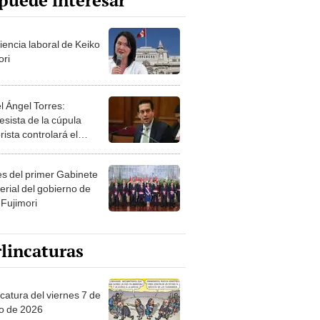
puede interesar
iencia laboral de Keiko
ori
l Ángel Torres:
esista de la cúpula
rista controlará el
r año del Senado
les del primer Gabinete
erial del gobierno de
 Fujimori
lincaturas
catura del viernes 7 de
o de 2026