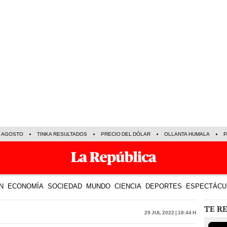
E AGOSTO
TINKA RESULTADOS
PRECIO DEL DÓLAR
OLLANTA HUMALA
P
N
ECONOMÍA
SOCIEDAD
MUNDO
CIENCIA
DEPORTES
ESPECTÁCU
TE R
29 Jul 2022 | 18:44 h