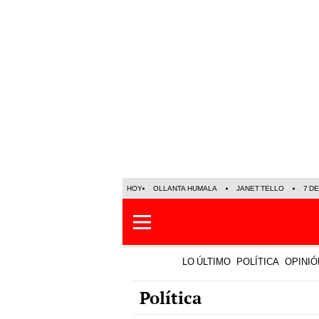
HOY
OLLANTA HUMALA
JANET TELLO
7 D
LO ÚLTIMO
POLÍTICA
OPINIÓ
Política