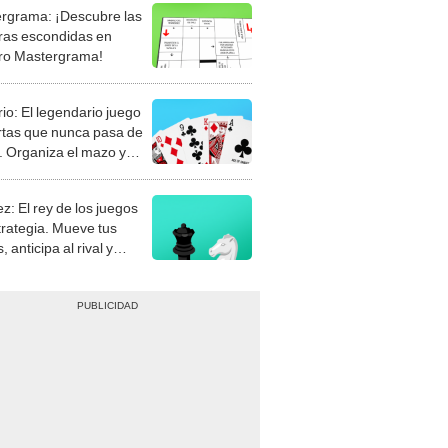
rgrama: ¡Descubre las
ras escondidas en
ro Mastergrama!
rio: El legendario juego
rtas que nunca pasa de
 Organiza el mazo y
stra tu habilidad.
z: El rey de los juegos
trategia. Mueve tus
, anticipa al rival y
gue el jaque mate.