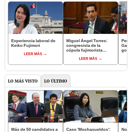
Experiencia laboral de
Miguel Ángel Torres:
Perfi
Keiko Fujimori
congresista de la
Gabin
cúpula fujimorista
gobi
LEER MÁS
controlará el primer año
Fujim
LEER MÁS
del Senado
LO MÁS VISTO
LO ÚLTIMO
Más de 50 candidatos a
Caso 'Mochasueldos':
Norm