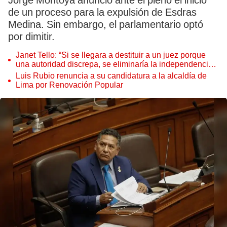
Jorge Montoya anunció ante el pleno el inicio
de un proceso para la expulsión de Esdras
Medina. Sin embargo, el parlamentario optó
por dimitir.
Janet Tello: “Si se llegara a destituir a un juez porque
una autoridad discrepa, se eliminaría la independencia
judicial”
Luis Rubio renuncia a su candidatura a la alcaldía de
Lima por Renovación Popular