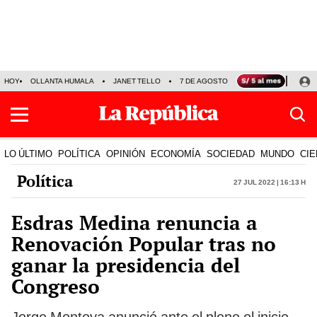
HOY
OLLANTA HUMALA
JANET TELLO
7 DE AGOSTO
TINKA RESULTADOS
LO ÚLTIMO
POLÍTICA
OPINIÓN
ECONOMÍA
SOCIEDAD
MUNDO
CIE
Política
27 Jul 2022 | 16:13 h
Esdras Medina renuncia a
Renovación Popular tras no
ganar la presidencia del
Congreso