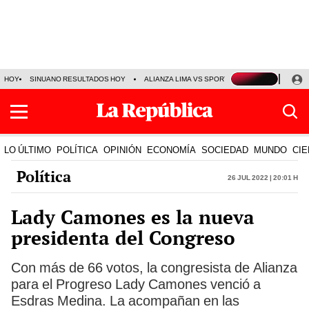
HOY
SINUANO RESULTADOS HOY
ALIANZA LIMA VS SPORT BOYS
JORGE MES
LO ÚLTIMO
POLÍTICA
OPINIÓN
ECONOMÍA
SOCIEDAD
MUNDO
CIE
Política
26 Jul 2022 | 20:01 h
Lady Camones es la nueva
presidenta del Congreso
Con más de 66 votos, la congresista de Alianza
para el Progreso Lady Camones venció a
Esdras Medina. La acompañan en las