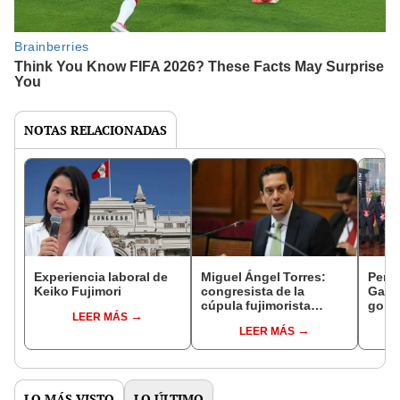
NOTAS RELACIONADAS
Experiencia laboral de
Miguel Ángel Torres:
Perfi
Keiko Fujimori
congresista de la
Gabin
cúpula fujimorista
gobi
LEER MÁS
controlará el primer año
Fujim
LEER MÁS
del Senado
LO MÁS VISTO
LO ÚLTIMO