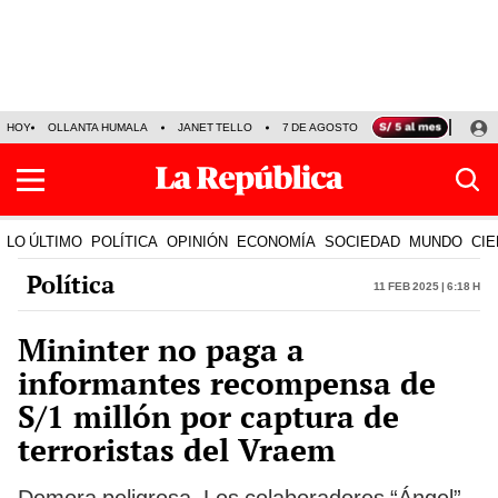
HOY
OLLANTA HUMALA
JANET TELLO
7 DE AGOSTO
TINKA RESULTADOS
LO ÚLTIMO
POLÍTICA
OPINIÓN
ECONOMÍA
SOCIEDAD
MUNDO
CIE
Política
11 Feb 2025 | 6:18 h
Mininter no paga a
informantes recompensa de
S/1 millón por captura de
terroristas del Vraem