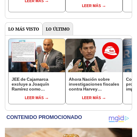
LEER MÁS
controlará el primer año
Fujim
LEER MÁS
del Senado
LO MÁS VISTO
LO ÚLTIMO
JEE de Cajamarca
Ahora Nación sobre
Cong
excluye a Joaquín
investigaciones fiscales
proye
Ramírez como
contra Harvey
imped
candidato a gobernador
Colchado: "El Ministerio
encub
LEER MÁS
LEER MÁS
regional por ocultar
Público no puede ser
sentencia
utilizado políticamente"