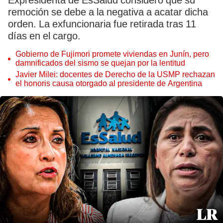
Expresidenta de EsSalud consideró que su
remoción se debe a la negativa a acatar dicha
orden. La exfuncionaria fue retirada tras 11
días en el cargo.
Gobierno de Fujimori promete viviendas en Junín, pero
damnificados del sismo se quejan por la lentitud
Javier Milei: docentes de Derecho de la USMP rechazan
el honoris causa otorgado al presidente de Argentina