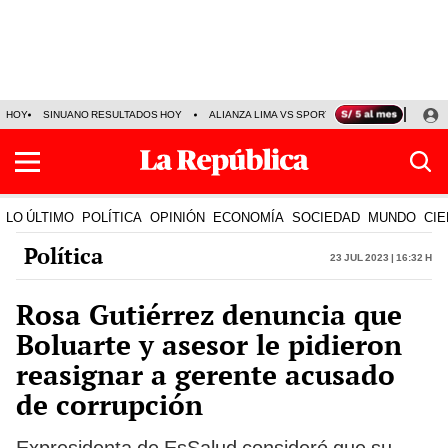
HOY
SINUANO RESULTADOS HOY
ALIANZA LIMA VS SPORT BOYS
JORGE MES
LO ÚLTIMO
POLÍTICA
OPINIÓN
ECONOMÍA
SOCIEDAD
MUNDO
CIE
Política
23 Jul 2023 | 16:32 h
Rosa Gutiérrez denuncia que
Boluarte y asesor le pidieron
reasignar a gerente acusado
de corrupción