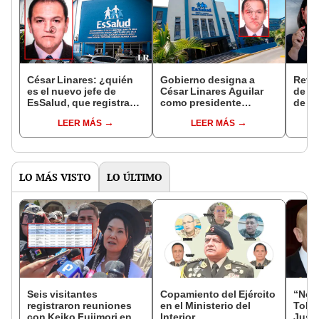
César Linares: ¿quién
Gobierno designa a
Retir
es el nuevo jefe de
César Linares Aguilar
de su
EsSalud, que registra
como presidente
de E
denuncias por
ejecutivo de EsSalud
cues
LEER MÁS
LEER MÁS
homicidio y más?
LO MÁS VISTO
LO ÚLTIMO
Seis visitantes
Copamiento del Ejército
“No s
registraron reuniones
en el Ministerio del
Toled
con Keiko Fujimori en
Interior
Justi