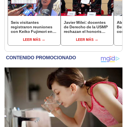
Seis visitantes
Javier Milei: docentes
Abuc
registraron reuniones
de Derecho de la USMP
Bein
con Keiko Fujimori en
rechazan el honoris
conm
las mismas horas que la
causa otorgado al
Batal
LEER MÁS
LEER MÁS
presidenta se
presidente de Argentina
encontraba en Junín