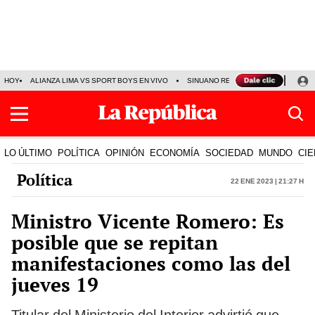
HOY
ALIANZA LIMA VS SPORT BOYS EN VIVO
SINUANO RESULTADOS HOY
JO
LO ÚLTIMO
POLÍTICA
OPINIÓN
ECONOMÍA
SOCIEDAD
MUNDO
CIE
Política
22 Ene 2023 | 21:27 h
Ministro Vicente Romero: Es
posible que se repitan
manifestaciones como las del
jueves 19