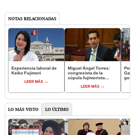
NOTAS RELACIONADAS
Experiencia laboral de
Miguel Ángel Torres:
Perfi
Keiko Fujimori
congresista de la
Gabin
cúpula fujimorista
gobi
LEER MÁS
controlará el primer año
Fujim
LEER MÁS
del Senado
LO MÁS VISTO
LO ÚLTIMO