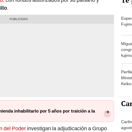
Te 
llo
.
Exper
Fujim
Migue
congr
fujimo
prime
Perfi
Minist
Keiko
Car
ienda inhabilitarlo por 5 años por traición a la
Carli
agost
ón del Poder
investigan la adjudicación a Grupo