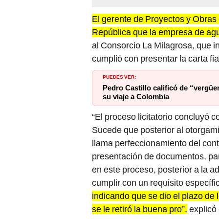
El gerente de Proyectos y Obras 
República que la empresa de agua
al Consorcio La Milagrosa, que i
cumplió con presentar la carta fia
PUEDES VER:
Pedro Castillo calificó de “vergü
su viaje a Colombia
“El proceso licitatorio concluyó 
Sucede que posterior al otorgam
llama perfeccionamiento del cont
presentación de documentos, par
en este proceso, posterior a la a
cumplir con un requisito específi
indicando que se dio el plazo de 
se le retiró la buena pro”,
explicó 