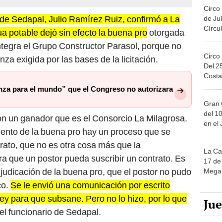
Circo
de Sedapal, Julio Ramírez Ruiz, confirmó a La
de Jul
Círcul
 potable dejó sin efecto la buena pro
otorgada
ntegra el Grupo Constructor Parasol, porque no
Circo
nza exigida por las bases de la licitación.
Del 2
Costa
enza para el mundo” que el Congreso no autorizara
Gran 
del 10
con un ganador que es el Consorcio La Milagrosa.
en el
iento de la buena pro hay un proceso que se
rato, que no es otra cosa más que la
La Ca
a que un postor pueda suscribir un contrato. Es
17 de 
djudicación de la buena pro, que el postor no pudo
Mega 
co.
Se le envió una comunicación por escrito
ley para que subsane. Pero no lo hizo, por lo que
Ju
el funcionario de Sedapal.