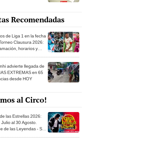
tas Recomendadas
os de Liga 1 en la fecha
 Torneo Clausura 2026:
amación, horarios y
 ver
hi advierte llegada de
IAS EXTREMAS en 65
ncias desde HOY
mos al Circo!
de las Estrellas 2026:
 Julio al 30 Agosto.
e de las Leyendas - San
l