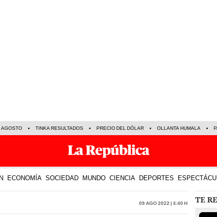
E AGOSTO
TINKA RESULTADOS
PRECIO DEL DÓLAR
OLLANTA HUMALA
P
N
ECONOMÍA
SOCIEDAD
MUNDO
CIENCIA
DEPORTES
ESPECTÁCU
TE R
09 Ago 2022 | 4:40 h