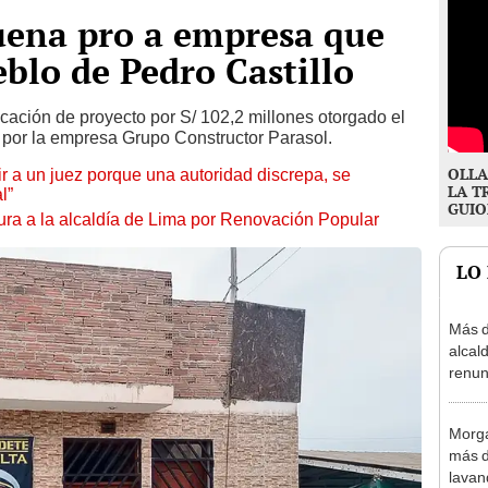
uena pro a empresa que
blo de Pedro Castillo
cación de proyecto por S/ 102,2 millones otorgado el
o por la empresa Grupo Constructor Parasol.
OLLA
tuir a un juez porque una autoridad discrepa, se
LA T
l”
GUIO
ura a la alcaldía de Lima por Renovación Popular
LO
Más d
alcal
renun
reele
Morga
más d
lavan