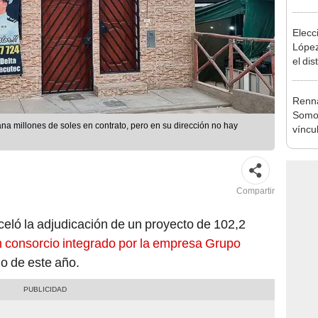
inicio
Elecc
López
el dis
Renná
Somos
na millones de soles en contrato, pero en su dirección no hay
víncu
con C
Compartir
eló la adjudicación de un proyecto de 102,2
 consorcio integrado por la empresa Grupo
io de este año.