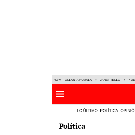
HOY
OLLANTA HUMALA
JANET TELLO
7 D
LO ÚLTIMO
POLÍTICA
OPINIÓ
Política