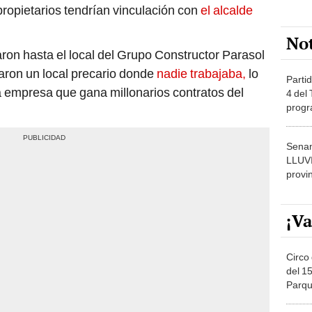
ropietarios tendrían vinculación con
el alcalde
No
ron hasta el local del Grupo Constructor Parasol
raron un local precario donde
nadie trabajaba,
lo
Partid
 empresa que gana millonarios contratos del
4 del
progr
dónde
Senam
LLUV
provi
¡Va
Circo 
del 15
Parqu
Migue