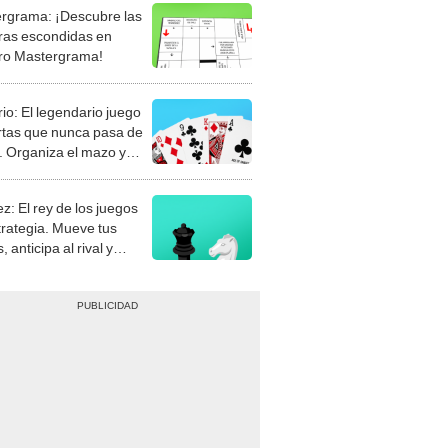
rgrama: ¡Descubre las
ras escondidas en
ro Mastergrama!
rio: El legendario juego
rtas que nunca pasa de
 Organiza el mazo y
stra tu habilidad.
z: El rey de los juegos
trategia. Mueve tus
, anticipa al rival y
gue el jaque mate.