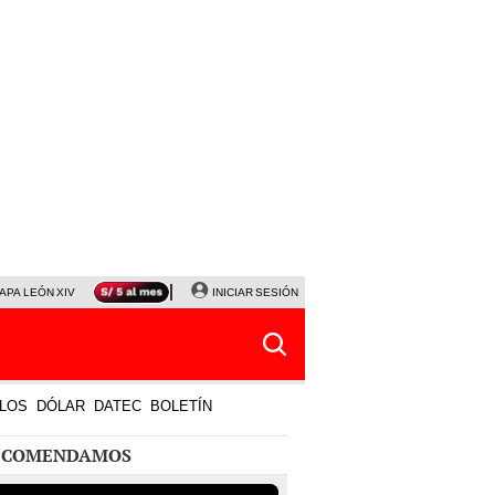
APA LEÓN XIV
NALDY SALDAÑA
INICIAR SESIÓN
LA BELLA LUZ
MAGALY MEDINA
HORÓS
LOS
DÓLAR
DATEC
BOLETÍN
ECOMENDAMOS