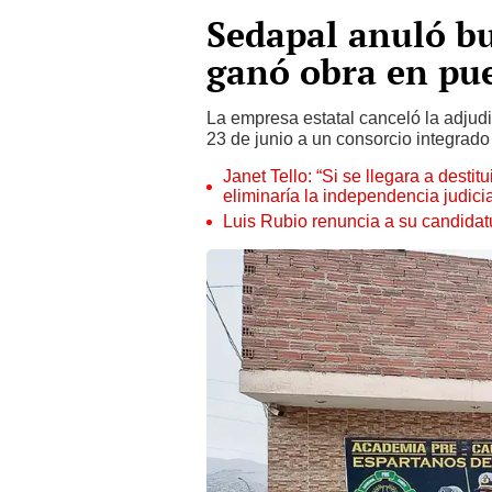
Sedapal anuló b
ganó obra en pue
La empresa estatal canceló la adjudi
23 de junio a un consorcio integrad
Janet Tello: “Si se llegara a desti
eliminaría la independencia judicia
Luis Rubio renuncia a su candidat