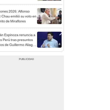
 de su gestión
iones 2026: Alfonso
 Chau emitió su voto en
3
trito de Miraflores
n Espinoza renuncia a
 Perú tras presuntos
4
los de Guillermo Aliaga
uellos Blancos