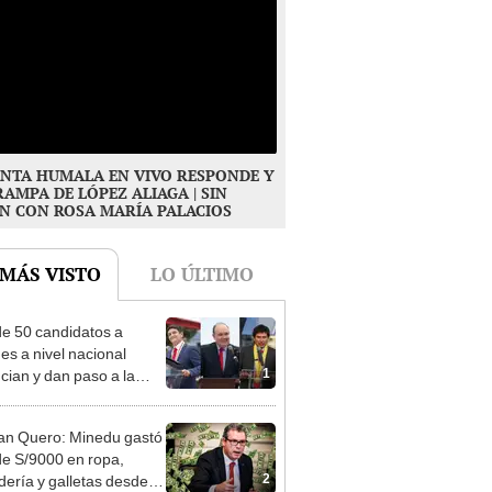
NTA HUMALA EN VIVO RESPONDE Y
RAMPA DE LÓPEZ ALIAGA | SIN
N CON ROSA MARÍA PALACIOS
 MÁS VISTO
LO ÚLTIMO
e 50 candidatos a
des a nivel nacional
1
cian y dan paso a la
cción encubierta
n Quero: Minedu gastó
e S/9000 en ropa,
2
dería y galletas desde el