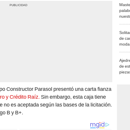
Maste
palab
nuest
Solita
de ca
moda.
demue
Ajedre
de es
piezas
consi
upo Constructor Parasol presentó una carta fianza
ro y Crédito Raíz.
Sin embargo, esta caja tiene
ue no es aceptada según las bases de la licitación.
sgo B y B+.