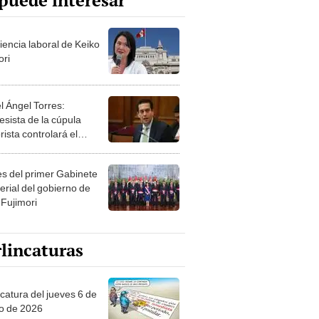
puede interesar
iencia laboral de Keiko
ori
l Ángel Torres:
esista de la cúpula
rista controlará el
r año del Senado
les del primer Gabinete
erial del gobierno de
 Fujimori
lincaturas
ncatura del jueves 6 de
o de 2026