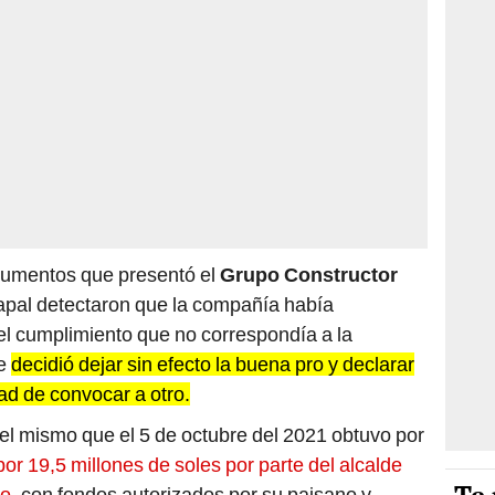
ocumentos que presentó el
Grupo Constructor
dapal detectaron que la compañía había
el cumplimiento que no correspondía a la
ue
decidió dejar sin efecto la buena pro y declarar
dad de convocar a otro.
el mismo que el 5 de octubre del 2021 obtuvo por
por 19,5 millones de soles por parte del alcalde
o,
con fondos autorizados por su paisano y