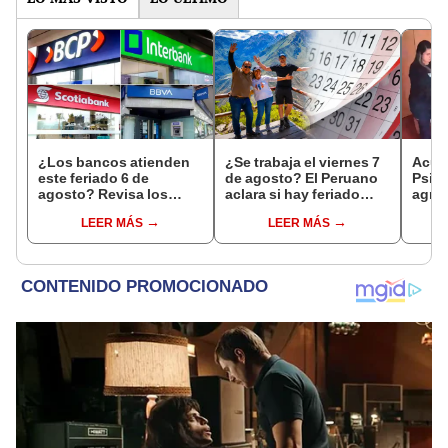
¿Los bancos atienden
¿Se trabaja el viernes 7
Acusa
este feriado 6 de
de agosto? El Peruano
Psico
agosto? Revisa los
aclara si hay feriado
agres
horarios y canales
largo tras el descanso
con 
LEER MÁS
LEER MÁS
habilitados en BCP,
del 6 de agosto
cámar
Interbank, BBVA y
hech
Banco de la Nación