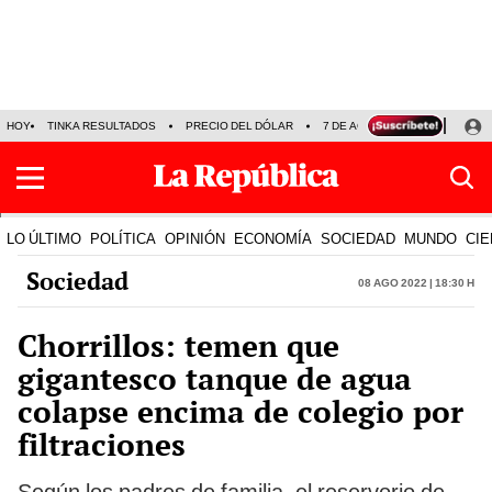
HOY
TINKA RESULTADOS
PRECIO DEL DÓLAR
7 DE AGOSTO
OLLANTA H
LO ÚLTIMO
POLÍTICA
OPINIÓN
ECONOMÍA
SOCIEDAD
MUNDO
CIE
Sociedad
08 Ago 2022 | 18:30 h
Chorrillos: temen que
gigantesco tanque de agua
colapse encima de colegio por
filtraciones