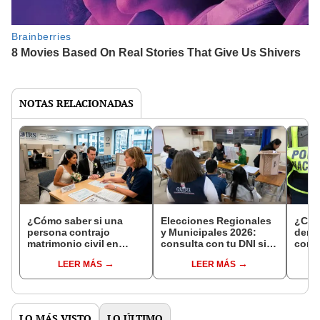
NOTAS RELACIONADAS
¿Cómo saber si una
Elecciones Regionales
¿Cóm
persona contrajo
y Municipales 2026:
denun
matrimonio civil en
consulta con tu DNI si
con 
Reniec?
fuiste elegido miembro
LEER MÁS
LEER MÁS
de mesa para este 4 de
octubre en el link oficial
de la ONPE
LO MÁS VISTO
LO ÚLTIMO