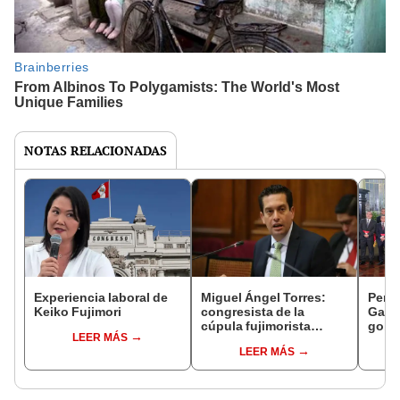
NOTAS RELACIONADAS
Experiencia laboral de
Miguel Ángel Torres:
Perfi
Keiko Fujimori
congresista de la
Gabin
cúpula fujimorista
gobi
LEER MÁS
controlará el primer año
Fujim
LEER MÁS
del Senado