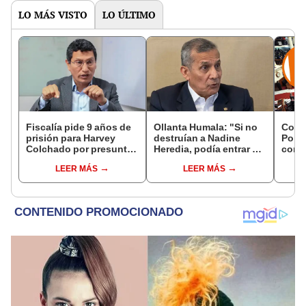
LO MÁS VISTO
LO ÚLTIMO
Fiscalía pide 9 años de
Ollanta Humala: "Si no
Cong
prisión para Harvey
destruían a Nadine
Popul
Colchado por presunta
Heredia, podía entrar en
comis
negociación
el 2021 o el 2026"
Cáma
LEER MÁS
LEER MÁS
incompatible y falsedad
ideológica