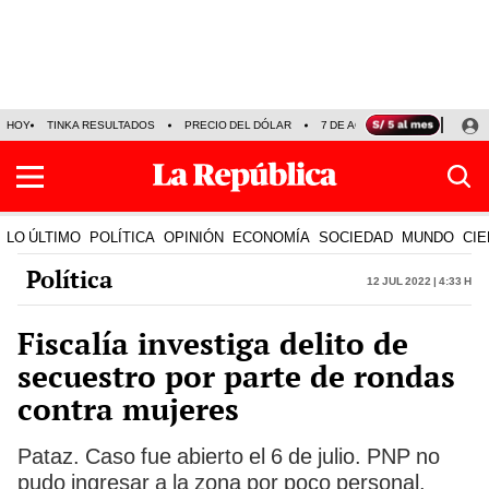
HOY
TINKA RESULTADOS
PRECIO DEL DÓLAR
7 DE AGOSTO
OLLANTA H
LO ÚLTIMO
POLÍTICA
OPINIÓN
ECONOMÍA
SOCIEDAD
MUNDO
CIE
Política
12 Jul 2022 | 4:33 h
Fiscalía investiga delito de
secuestro por parte de rondas
contra mujeres
Pataz. Caso fue abierto el 6 de julio. PNP no
pudo ingresar a la zona por poco personal.