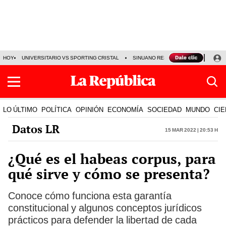
HOY
UNIVERSITARIO VS SPORTING CRISTAL
SINUANO RESULTADOS HOY
CA
LO ÚLTIMO
POLÍTICA
OPINIÓN
ECONOMÍA
SOCIEDAD
MUNDO
CIE
Datos LR
15 Mar 2022 | 20:53 h
¿Qué es el habeas corpus, para
qué sirve y cómo se presenta?
Conoce cómo funciona esta garantía
constitucional y algunos conceptos jurídicos
prácticos para defender la libertad de cada