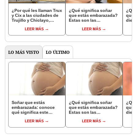
¿Por qué les llaman Trux
¿Qué significa soñar
¿Qué 
y Cix a las ciudades de
que estás embarazada?
que s
Trujillo y Chiclayo,
Estas son las
dien
respectivamente?
interpretaciones más
Inter
LEER MÁS
LEER MÁS
comunes
psico
expl
LO MÁS VISTO
LO ÚLTIMO
Soñar que estás
¿Qué significa soñar
¿Qué 
embarazada: conoce
que estás embarazada?
que s
qué significa este
Estas son las
dient
interesante sueño
interpretaciones más
pres
LEER MÁS
LEER MÁS
comunes