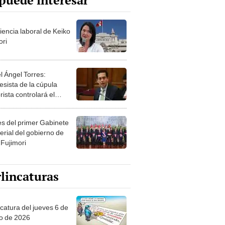
puede interesar
iencia laboral de Keiko
ori
l Ángel Torres:
esista de la cúpula
rista controlará el
r año del Senado
les del primer Gabinete
erial del gobierno de
 Fujimori
lincaturas
ncatura del jueves 6 de
o de 2026