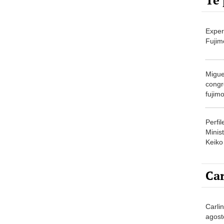
Te 
Exper
Fujim
Migue
congr
fujimo
prime
Perfi
Minist
Keiko
Car
Carli
agost