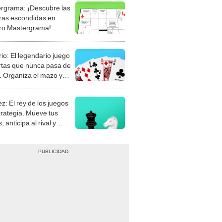
rgrama: ¡Descubre las
ras escondidas en
ro Mastergrama!
rio: El legendario juego
rtas que nunca pasa de
 Organiza el mazo y
stra tu habilidad.
z: El rey de los juegos
trategia. Mueve tus
, anticipa al rival y
gue el jaque mate.