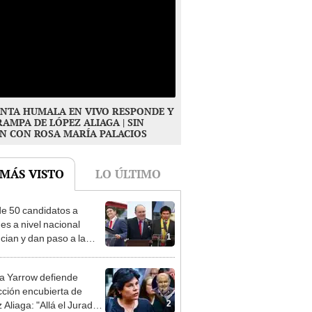
NTA HUMALA EN VIVO RESPONDE Y
RAMPA DE LÓPEZ ALIAGA | SIN
N CON ROSA MARÍA PALACIOS
 MÁS VISTO
LO ÚLTIMO
e 50 candidatos a
des a nivel nacional
1
cian y dan paso a la
cción encubierta
 Yarrow defiende
cción encubierta de
2
 Aliaga: "Allá el Jurado