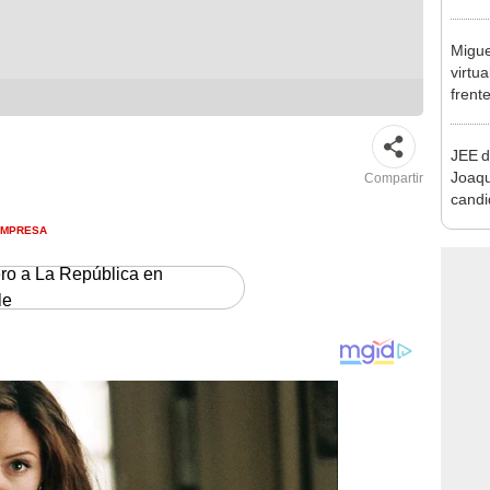
que s
Migue
virtu
frent
plant
JEE d
Joaq
Compartir
candi
regio
IMPRESA
ero a La República en
le