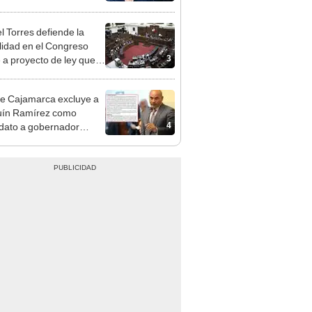
e deja sacar la vuelta"
l Torres defiende la
alidad en el Congreso
3
e a proyecto de ley que
ea la presencialidad
e Cajamarca excluye a
uín Ramírez como
4
dato a gobernador
nal por ocultar sentencia