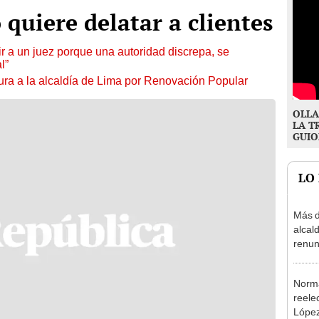
 quiere delatar a clientes
tuir a un juez porque una autoridad discrepa, se
l”
ura a la alcaldía de Lima por Renovación Popular
OLLA
LA T
GUIO
LO
Más d
alcal
renun
reele
Norma
reele
López