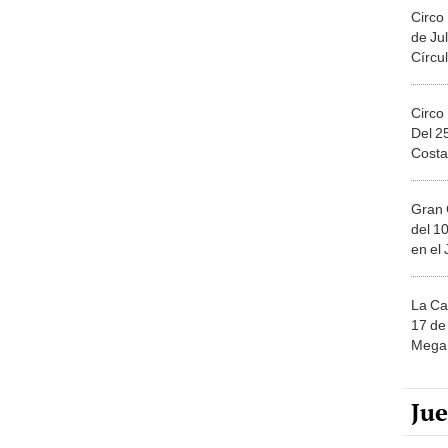
Circo
de Jul
Círcul
Circo
Del 2
Costa
Gran 
del 10
en el
La Ca
17 de 
Mega 
Ju