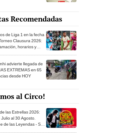
tas Recomendadas
os de Liga 1 en la fecha
 Torneo Clausura 2026:
amación, horarios y
 ver
hi advierte llegada de
IAS EXTREMAS en 65
ncias desde HOY
mos al Circo!
de las Estrellas 2026:
 Julio al 30 Agosto.
e de las Leyendas - San
l