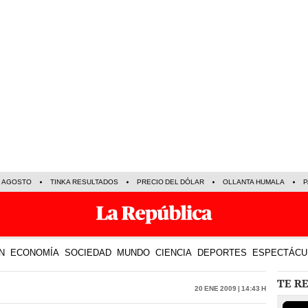
E AGOSTO
TINKA RESULTADOS
PRECIO DEL DÓLAR
OLLANTA HUMALA
P
N
ECONOMÍA
SOCIEDAD
MUNDO
CIENCIA
DEPORTES
ESPECTÁCU
TE R
20 Ene 2009 | 14:43 h