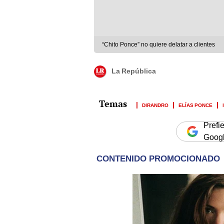
“Chito Ponce” no quiere delatar a clientes
La República
DIRANDRO
ELÍAS PONCE
Prefi
Goog