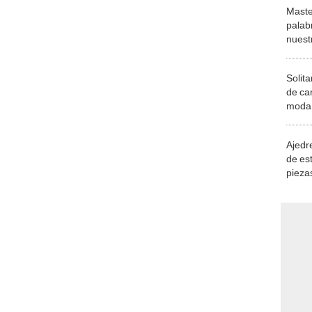
Maste
palab
nuest
Solita
de ca
moda.
demue
Ajedre
de es
piezas
consi