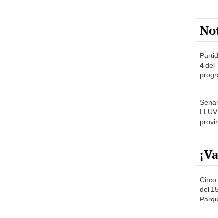
No
Partid
4 del
progr
dónde
Senam
LLUV
provi
¡Va
Circo 
del 15
Parqu
Migue