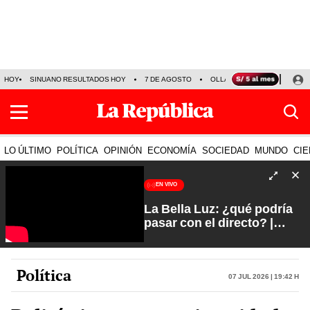
HOY
SINUANO RESULTADOS HOY
7 DE AGOSTO
OLLANTA HUMALA
PAPA
LO ÚLTIMO
POLÍTICA
OPINIÓN
ECONOMÍA
SOCIEDAD
MUNDO
CIE
EN VIVO
La Bella Luz: ¿qué podría
pasar con el directo? |
Fuerte y Claro con Manuela
Camacho
Política
07 Jul 2026 | 19:42 h