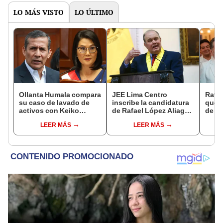
LO MÁS VISTO
LO ÚLTIMO
Ollanta Humala compara
JEE Lima Centro
Rafae
su caso de lavado de
inscribe la candidatura
qued
activos con Keiko
de Rafael López Aliaga
de fa
Fujimori: "Nosotros no
como teniente alcalde
Lima
LEER MÁS
LEER MÁS
recibimos, ella sí
de Lima
recibió"