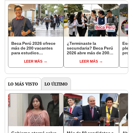
Beca Perú 2026 ofrece
¿Terminaste la
Escol
más de 200 vacantes
secundaria? Beca Perú
plena
para estudios
2026 abre más de 200
probl
universitarios y
vacantes para estudios
reco
LEER MÁS
LEER MÁS
técnicos: ¿quiénes
superiores
coleg
pueden postular y hasta
paral
cuándo?
11 a
LO MÁS VISTO
LO ÚLTIMO
Gobierno otorgó salvo
Más de 50 candidatos a
Ahor