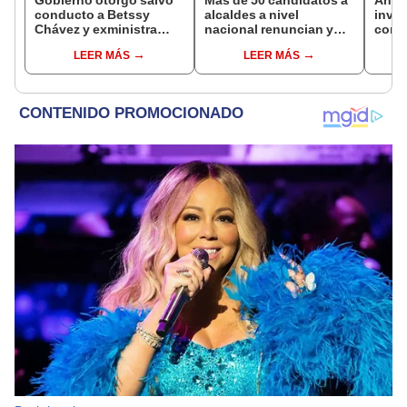
conducto a Betssy
alcaldes a nivel
inves
Chávez y exministra
nacional renuncian y
cont
viajó a México en la
dan paso a la reelección
Colch
LEER MÁS
LEER MÁS
madrugada
encubierta
Públi
utili