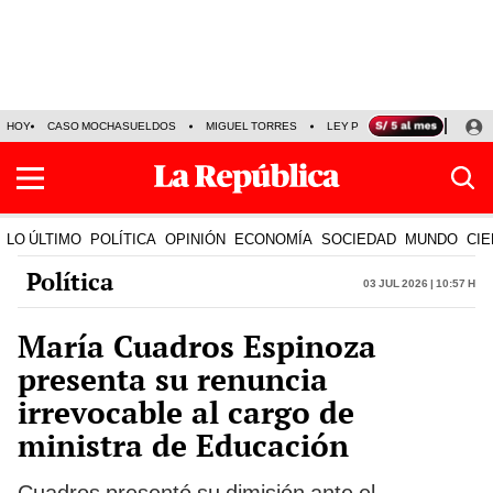
HOY
CASO MOCHASUELDOS
MIGUEL TORRES
LEY PULPÍN
PRECIO DEL
LO ÚLTIMO
POLÍTICA
OPINIÓN
ECONOMÍA
SOCIEDAD
MUNDO
CIE
Política
03 Jul 2026 | 10:57 h
María Cuadros Espinoza
presenta su renuncia
irrevocable al cargo de
ministra de Educación