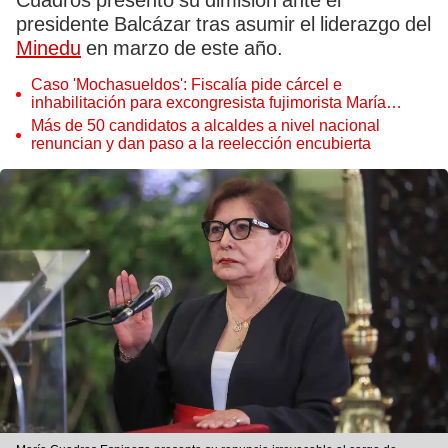
Cuadros presentó su dimisión ante el
presidente Balcázar tras asumir el liderazgo del
Minedu
en marzo de este año.
Caso 'Mochasueldos': Fiscalía pide cárcel e
inhabilitación para excongresista fujimorista María
Cordero Jon Tay
Más de 50 candidatos a alcaldes a nivel nacional
renuncian y dan paso a la reelección encubierta