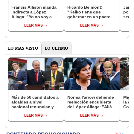
Francis Allison manda
Ricardo Belmont:
Jaime
indirecta a López
“Keiko tiene que
polít
Aliaga: "Yo no voy a
gobernar en un pacto
sean 
renunciar nunca a un
con el país. Cómo va a
dere
LEER MÁS
LEER MÁS
cargo que la gente me
hacer con 16 regiones
encu
dé"
que no la aceptan”
de d
LO MÁS VISTO
LO ÚLTIMO
Más de 50 candidatos a
Norma Yarrow defiende
Migue
alcaldes a nivel
reelección encubierta
la vi
nacional renuncian y
de López Aliaga: "Allá el
Congr
dan paso a la reelección
Jurado que se deja
proye
LEER MÁS
LEER MÁS
encubierta
sacar la vuelta"
plant
pres