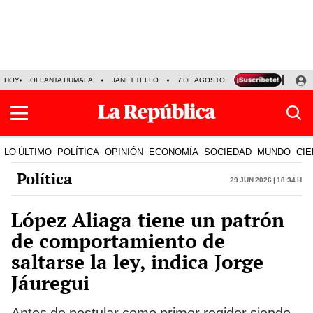
HOY
OLLANTA HUMALA
JANET TELLO
7 DE AGOSTO
TINKA RESULTADOS
LO ÚLTIMO
POLÍTICA
OPINIÓN
ECONOMÍA
SOCIEDAD
MUNDO
CIE
Política
29 Jun 2026 | 18:34 h
López Aliaga tiene un patrón
de comportamiento de
saltarse la ley, indica Jorge
Jáuregui