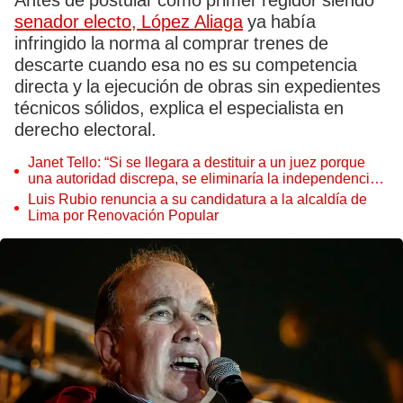
Antes de postular como primer regidor siendo
senador electo, López Aliaga
ya había
infringido la norma al comprar trenes de
descarte cuando esa no es su competencia
directa y la ejecución de obras sin expedientes
técnicos sólidos, explica el especialista en
derecho electoral.
Janet Tello: “Si se llegara a destituir a un juez porque
una autoridad discrepa, se eliminaría la independencia
judicial”
Luis Rubio renuncia a su candidatura a la alcaldía de
Lima por Renovación Popular