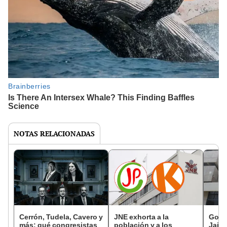
NOTAS RELACIONADAS
Cerrón, Tudela, Cavero y
JNE exhorta a la
Gobi
más: qué congresistas
población y a los
Jaim