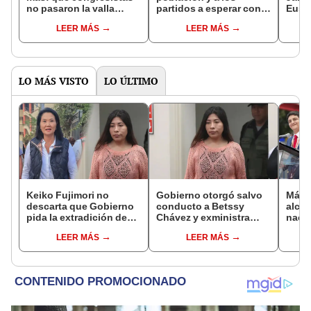
no pasaron la valla
partidos a esperar con
Eust
electoral 2026
responsabilidad los
presi
LEER MÁS
LEER MÁS
resultados de la
EsSa
segunda vuelta
LO MÁS VISTO
LO ÚLTIMO
Keiko Fujimori no
Gobierno otorgó salvo
Más d
descarta que Gobierno
conducto a Betssy
alcal
pida la extradición de
Chávez y exministra
nacio
Betssy Chávez: "Está
viajó a México en la
dan p
LEER MÁS
LEER MÁS
dentro de nuestras
madrugada
encu
facultades"