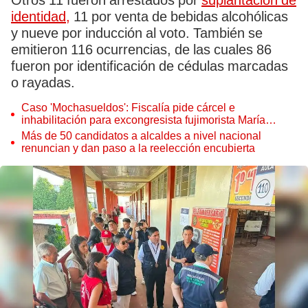
Otros 11 fueron arrestados por
suplantación de
identidad,
11 por venta de bebidas alcohólicas
y nueve por inducción al voto. También se
emitieron 116 ocurrencias, de las cuales 86
fueron por identificación de cédulas marcadas
o rayadas.
Caso 'Mochasueldos': Fiscalía pide cárcel e
inhabilitación para excongresista fujimorista María
Cordero Jon Tay
Más de 50 candidatos a alcaldes a nivel nacional
renuncian y dan paso a la reelección encubierta