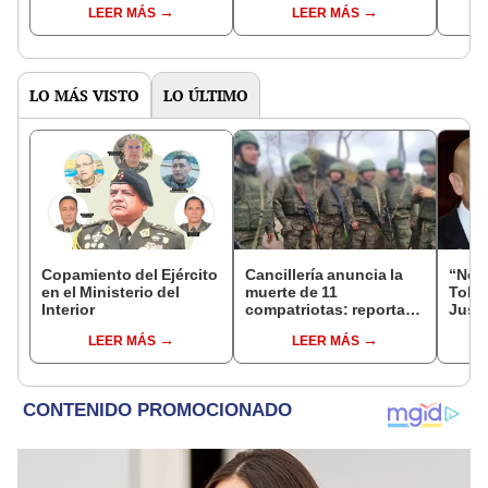
LEER MÁS
LEER MÁS
vuelta entre Keiko
Perú 2026
extra
Fujimori y Roberto
Sánchez
LO MÁS VISTO
LO ÚLTIMO
Copamiento del Ejército
Cancillería anuncia la
“No s
en el Ministerio del
muerte de 11
Toled
Interior
compatriotas: reportan
Justi
114 desaparecidos y 3
benef
LEER MÁS
LEER MÁS
capturados por Ucrania
exma