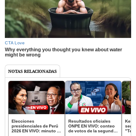
NOTAS RELACIONADAS
Elecciones
Resultados oficiales
Keiko
presidenciales de Perú
ONPE EN VIVO: conteo
segu
2026 EN VIVO: minuto a
de votos de la segunda
"Ten
minuto de segunda
vuelta de Elecciones
las a