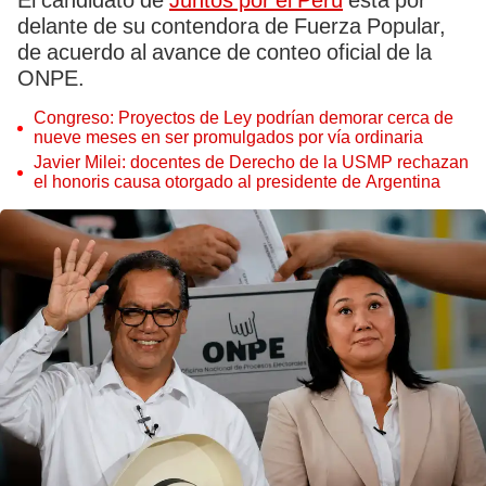
El candidato de
Juntos por el Perú
está por
delante de su contendora de Fuerza Popular,
de acuerdo al avance de conteo oficial de la
ONPE.
Congreso: Proyectos de Ley podrían demorar cerca de
nueve meses en ser promulgados por vía ordinaria
Javier Milei: docentes de Derecho de la USMP rechazan
el honoris causa otorgado al presidente de Argentina