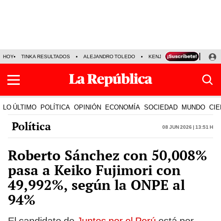
HOY
TINKA RESULTADOS
ALEJANDRO TOLEDO
KENJI FUJIMORI
PRECIO
LO ÚLTIMO
POLÍTICA
OPINIÓN
ECONOMÍA
SOCIEDAD
MUNDO
CIE
Política
08 Jun 2026 | 13:51 h
Roberto Sánchez con 50,008%
pasa a Keiko Fujimori con
49,992%, según la ONPE al
94%