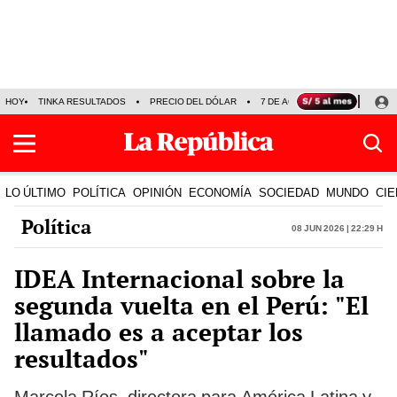
HOY
TINKA RESULTADOS
PRECIO DEL DÓLAR
7 DE AGOSTO
OLLANTA H
LO ÚLTIMO
POLÍTICA
OPINIÓN
ECONOMÍA
SOCIEDAD
MUNDO
CIE
Política
08 Jun 2026 | 22:29 h
IDEA Internacional sobre la
segunda vuelta en el Perú: "El
llamado es a aceptar los
resultados"