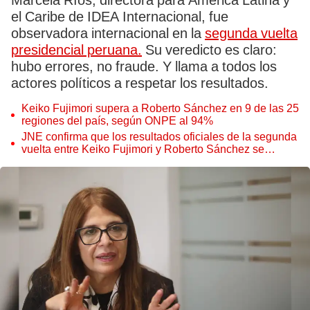
Marcela Ríos, directora para América Latina y
el Caribe de IDEA Internacional, fue
observadora internacional en la
segunda vuelta
presidencial peruana.
Su veredicto es claro:
hubo errores, no fraude. Y llama a todos los
actores políticos a respetar los resultados.
Keiko Fujimori supera a Roberto Sánchez en 9 de las 25
regiones del país, según ONPE al 94%
JNE confirma que los resultados oficiales de la segunda
vuelta entre Keiko Fujimori y Roberto Sánchez se
anunciarán en julio