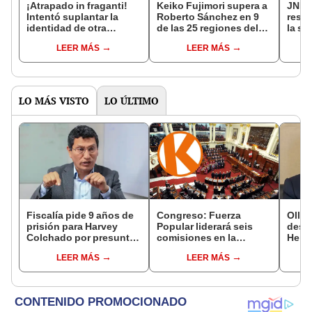
¡Atrapado in fraganti!
Keiko Fujimori supera a
JNE c
Intentó suplantar la
Roberto Sánchez en 9
resul
identidad de otra
de las 25 regiones del
la se
persona para votar y fue
país, según ONPE al
Keiko
LEER MÁS
LEER MÁS
detenido
94%
Robe
anunc
LO MÁS VISTO
LO ÚLTIMO
Fiscalía pide 9 años de
Congreso: Fuerza
Ollan
prisión para Harvey
Popular liderará seis
destr
Colchado por presunta
comisiones en la
Hered
negociación
Cámara de Diputados
el 20
LEER MÁS
LEER MÁS
incompatible y falsedad
ideológica