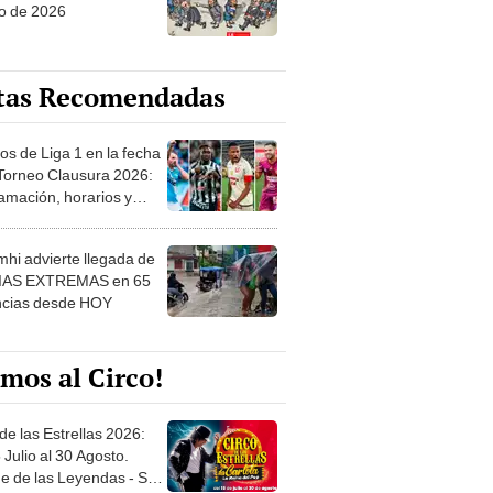
o de 2026
tas Recomendadas
os de Liga 1 en la fecha
 Torneo Clausura 2026:
amación, horarios y
 ver
hi advierte llegada de
IAS EXTREMAS en 65
ncias desde HOY
mos al Circo!
de las Estrellas 2026:
 Julio al 30 Agosto.
e de las Leyendas - San