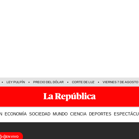
LEY PULPÍN
PRECIO DEL DÓLAR
CORTE DE LUZ
VIERNES 7 DE AGOSTO
N
ECONOMÍA
SOCIEDAD
MUNDO
CIENCIA
DEPORTES
ESPECTÁCU
EN VIVO