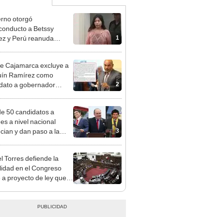
rno otorgó
conducto a Betssy
1
z y Perú reanuda
iones diplomáticas con
co
e Cajamarca excluye a
uín Ramírez como
2
dato a gobernador
nal por ocultar sentencia
e 50 candidatos a
des a nivel nacional
3
cian y dan paso a la
cción encubierta
l Torres defiende la
alidad en el Congreso
4
e a proyecto de ley que
ea la presencialidad