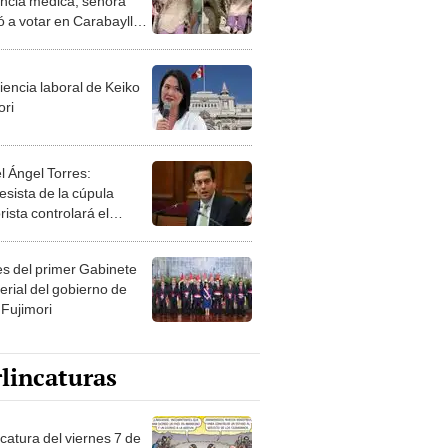
encia médica, señora
ó a votar en Carabayllo
a su delicado estado de
 "Estoy feliz"
iencia laboral de Keiko
ori
l Ángel Torres:
esista de la cúpula
rista controlará el
r año del Senado
les del primer Gabinete
erial del gobierno de
 Fujimori
lincaturas
catura del viernes 7 de