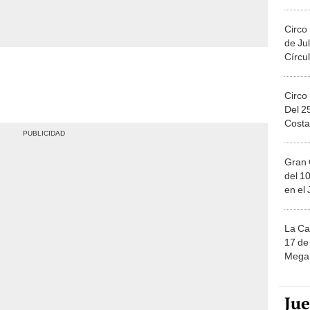
Migue
Circo
de Jul
Círcul
Circo
Del 2
Costa
Gran 
del 10
en el
La Ca
17 de 
Mega 
Ju