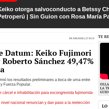
Keiko otorga salvoconducto a Betssy C
Petroperú | Sin Guion con Rosa María P
TE R
08 Jun 2026 | 17:51 h
de Datum: Keiko Fujimori
y Roberto Sánchez 49,47%
ta
rmó los resultados preliminares a boca de urna entre
OLLA
 y Fuerza Popular.
LA T
GUIO
 cárcel e inhabilitación para excongresista fujimorista
 nivel nacional renuncian y dan paso a la reelección
LO