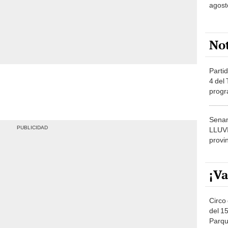
agost
No
Partid
4 del
progr
dónde
Senam
LLUV
provi
¡Va
Circo 
del 15
Parqu