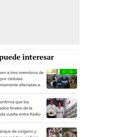
puede interesar
nen a tres miembros de
por cédulas
ntamente alteradas en
livos
onfirma que los
ados finales de la
da vuelta entre Keiko
ori y Roberto Sánchez
unciarán en julio
anque de oxígeno y