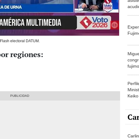
asist
acudi
pese 
salud:
Exper
Fujim
Flash electoral DATUM.
or regiones:
Migue
congr
fujimo
prime
Perfi
Minist
Keiko
Car
Carlin