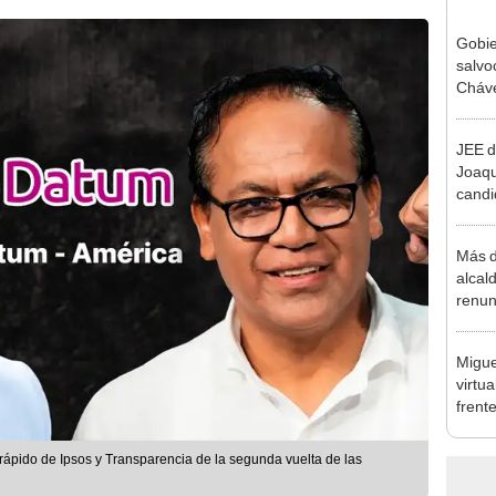
Gobie
salvo
Cháve
relac
Méxi
JEE d
Joaq
candi
regio
Más d
alcal
renun
reele
Migue
virtu
frent
plant
rápido de Ipsos y Transparencia de la segunda vuelta de las
n