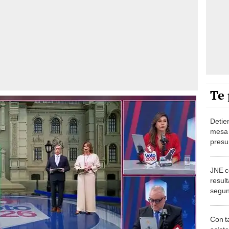
Te 
Detie
mesa 
presu
Los O
JNE c
result
segun
Fujim
se an
Con t