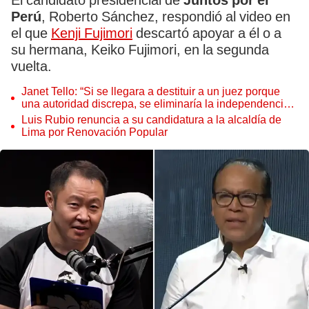
El candidato presidencial de
Juntos por el
Perú
, Roberto Sánchez, respondió al video en
el que
Kenji Fujimori
descartó apoyar a él o a
su hermana, Keiko Fujimori, en la segunda
vuelta.
Janet Tello: “Si se llegara a destituir a un juez porque
una autoridad discrepa, se eliminaría la independencia
judicial”
Luis Rubio renuncia a su candidatura a la alcaldía de
Lima por Renovación Popular