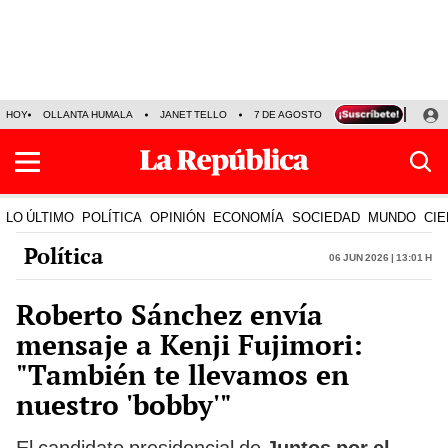
HOY
OLLANTA HUMALA
JANET TELLO
7 DE AGOSTO
TINKA RESULTADOS
LO ÚLTIMO
POLÍTICA
OPINIÓN
ECONOMÍA
SOCIEDAD
MUNDO
CIE
Política
06 Jun 2026 | 13:01 h
Roberto Sánchez envía
mensaje a Kenji Fujimori:
"También te llevamos en
nuestro 'bobby'"