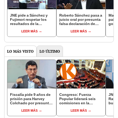
JNE pide a Sánchez y
Roberto Sánchez pasa a
Max 
Fujimori respetar los
juicio oral por presunta
país solo
resultados de la
falsa declaración de
gobernar si
segunda vuelta
aportes de Juntos por el
tipo de conversación
LEER MÁS
LEER MÁS
Perú ante la ONPE
entre las do
cand
LO MÁS VISTO
LO ÚLTIMO
Fiscalía pide 9 años de
Congreso: Fuerza
JNE a
prisión para Harvey
Popular liderará seis
Rafae
Colchado por presunta
comisiones en la
busca
negociación
Cámara de Diputados
la Mu
LEER MÁS
LEER MÁS
incompatible y falsedad
Lima
ideológica