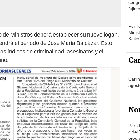
congr
fujimo
prime
Perfi
Minist
o de Ministros deberá establecer su nuevo logan,
Keiko
endrá el periodo de José María Balcázar. Esto
os índices de criminalidad, asesinatos y el
Car
iño.
Carli
agost
No
Partid
4 del
progr