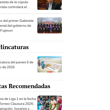
esista de la cúpula
rista controlará el
r año del Senado
les del primer Gabinete
erial del gobierno de
 Fujimori
lincaturas
ncatura del jueves 6 de
o de 2026
tas Recomendadas
os de Liga 1 en la fecha
 Torneo Clausura 2026:
amación, horarios y