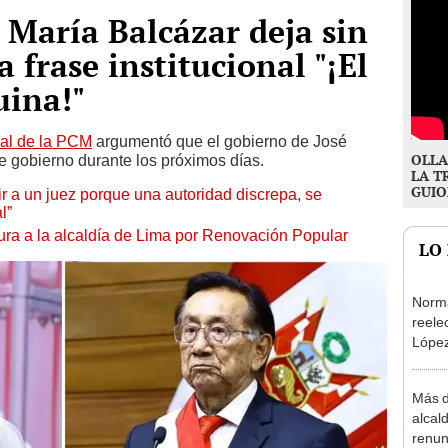
 María Balcázar deja sin
a frase institucional "¡El
uina!"
al de la PCM
argumentó que el gobierno de José
OLLA
 de gobierno durante los próximos días.
LA T
GUIO
tuir a un juez porque una autoridad discrepa, se
l”
ura a la alcaldía de Lima por Renovación Popular
LO
Norma
reele
López
que s
Más d
alcal
renun