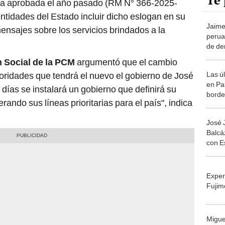
Te 
va aprobada el año pasado (RM N° 366-2025-
entidades del Estado incluir dicho eslogan en su
Jaime 
 mensajes sobre los servicios brindados a la
perua
de de
encue
 Social de la PCM
argumentó que el cambio
decep
Las ú
oridades que tendrá el nuevo el gobierno de José
en Pal
días se instalará un gobierno que definirá su
borde
rando sus líneas prioritarias para el país", indica
Stere
José 
Balcá
con E
nuestr
estra
Exper
Fujim
Migue