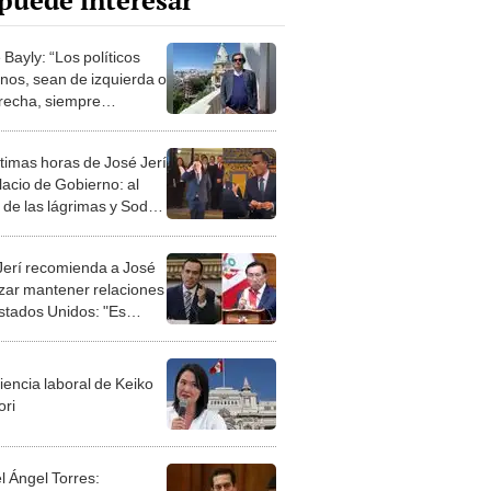
puede interesar
Bayly: “Los políticos
nos, sean de izquierda o
recha, siempre
ntran la manera de
cionarte”
ltimas horas de José Jerí
acio de Gobierno: al
 de las lágrimas y Soda
o de fondo
Jerí recomienda a José
zar mantener relaciones
stados Unidos: "Es
o principal socio
tégico"
iencia laboral de Keiko
ori
l Ángel Torres: