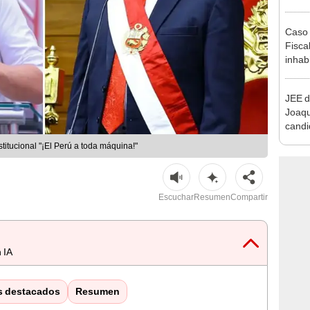
reele
Caso 
Fiscal
inhabi
excon
María
JEE d
Joaq
candi
regio
stitucional "¡El Perú a toda máquina!"
Escuchar
Resumen
Compartir
 IA
s destacados
Resumen