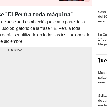
Gran 
ase "El Perú a toda máquina"
del 10
en el
o de José Jerí estableció que como parte de la
 uso obligatorio de la frase "¡El Perú a toda
ebía ser utilizado en todas las instituciones del
La Ca
17 de 
de diciembre.
Mega 
Ju
Maste
palab
nuest
Solita
de ca
moda.