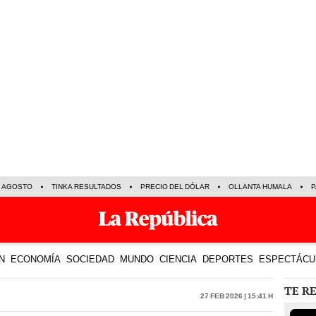
E AGOSTO
TINKA RESULTADOS
PRECIO DEL DÓLAR
OLLANTA HUMALA
P
N
ECONOMÍA
SOCIEDAD
MUNDO
CIENCIA
DEPORTES
ESPECTÁCU
TE R
27 Feb 2026 | 15:41 h