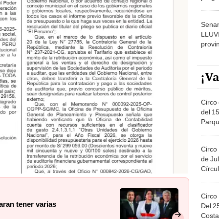
dónde
Senam
LLUV
provi
¡Va
Circo 
del 15
Parqu
Migue
Circo
de Jul
Círcul
Circo
aran tener varias
Del 2
Costa