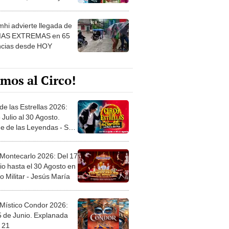
 ver
hi advierte llegada de
IAS EXTREMAS en 65
ncias desde HOY
mos al Circo!
de las Estrellas 2026:
 Julio al 30 Agosto.
e de las Leyendas - San
l
 Montecarlo 2026: Del 17
io hasta el 30 Agosto en
o Militar - Jesús María
 Místico Condor 2026:
5 de Junio. Explanada
 21