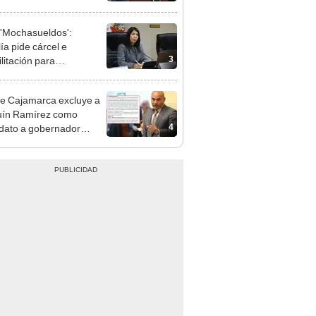
cción encubierta
'Mochasueldos':
ía pide cárcel e
3
litación para
gresista fujimorista
 Cordero Jon Tay
e Cajamarca excluye a
uín Ramírez como
4
dato a gobernador
nal por ocultar sentencia