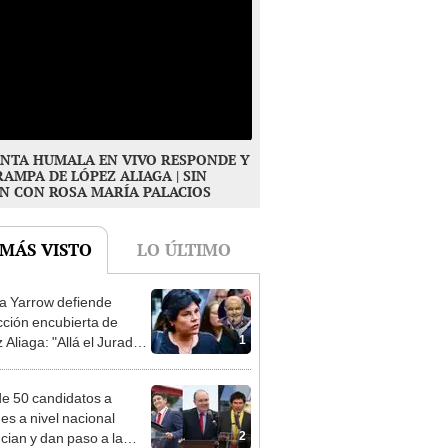
NTA HUMALA EN VIVO RESPONDE Y
RAMPA DE LÓPEZ ALIAGA | SIN
N CON ROSA MARÍA PALACIOS
 MÁS VISTO
LO ÚLTIMO
 Yarrow defiende
cción encubierta de
1
 Aliaga: "Allá el Jurado
e deja sacar la vuelta"
e 50 candidatos a
des a nivel nacional
2
cian y dan paso a la