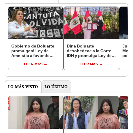
Gobierno de Boluarte
Dina Boluarte
Juan
promulgará Ley de
desobedece a la Corte
Moler
Amnistía a favor de
IDH y promulga Ley de
pelíc
violadores de DD.HH y
Amnistía que beneficia
quise
LEER MÁS
LEER MÁS
desconoce Corte IDH
a policías y militares
que violaron los DD.HH.
LO MÁS VISTO
LO ÚLTIMO