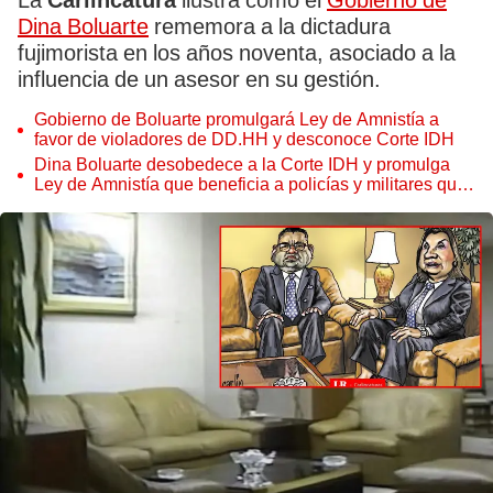
La
Carlincatura
ilustra cómo el
Gobierno de
Dina Boluarte
rememora a la dictadura
fujimorista en los años noventa, asociado a la
influencia de un asesor en su gestión.
Gobierno de Boluarte promulgará Ley de Amnistía a
favor de violadores de DD.HH y desconoce Corte IDH
Dina Boluarte desobedece a la Corte IDH y promulga
Ley de Amnistía que beneficia a policías y militares que
violaron los DD.HH.