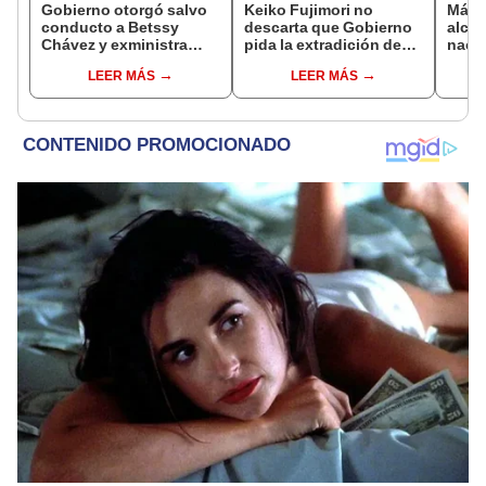
Gobierno otorgó salvo
Keiko Fujimori no
Más d
conducto a Betssy
descarta que Gobierno
alcal
Chávez y exministra
pida la extradición de
nacio
viajó a México en la
Betssy Chávez: "Está
dan p
LEER MÁS
LEER MÁS
madrugada
dentro de nuestras
encu
facultades"