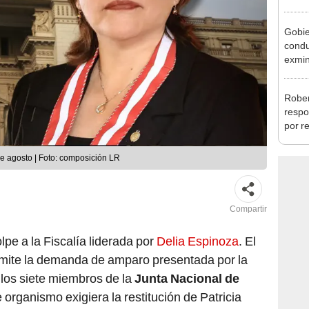
Cháve
nuest
Gobie
condu
exmin
la m
Rober
respo
por r
alcal
de agosto | Foto: composición LR
Compartir
lpe a la Fiscalía liderada por
Delia Espinoza
. El
ámite la demanda de amparo presentada por la
e los siete miembros de la
Junta Nacional de
 organismo exigiera la restitución de Patricia