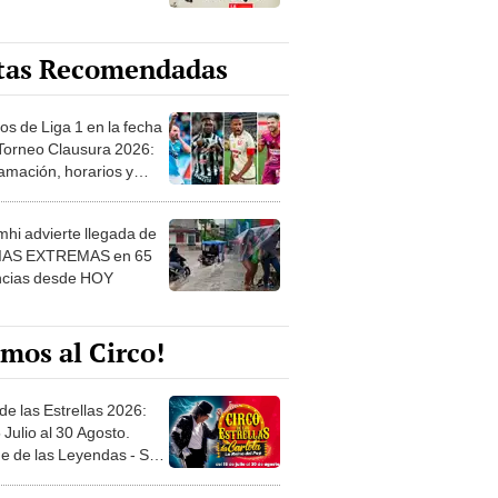
tas Recomendadas
os de Liga 1 en la fecha
 Torneo Clausura 2026:
amación, horarios y
 ver
hi advierte llegada de
IAS EXTREMAS en 65
ncias desde HOY
mos al Circo!
de las Estrellas 2026:
 Julio al 30 Agosto.
e de las Leyendas - San
l