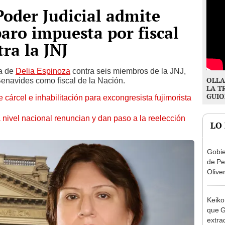
Poder Judicial admite
ro impuesta por fiscal
ra la JNJ
da de
Delia Espinoza
contra seis miembros de la JNJ,
OLLA
 Benavides como fiscal de la Nación.
LA T
GUIO
 cárcel e inhabilitación para excongresista fujimorista
 nivel nacional renuncian y dan paso a la reelección
LO
Gobie
de Pe
Olive
de la
Keiko
que G
extra