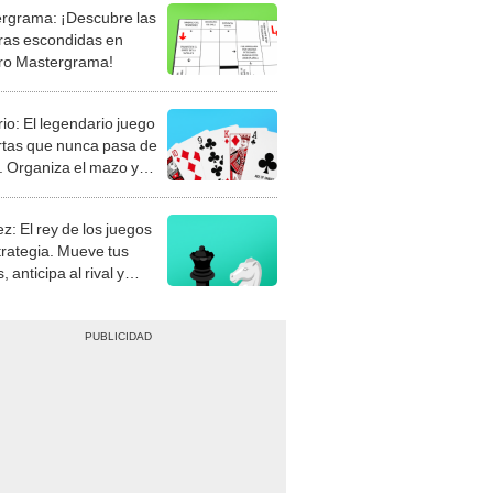
rgrama: ¡Descubre las
ras escondidas en
ro Mastergrama!
rio: El legendario juego
rtas que nunca pasa de
 Organiza el mazo y
stra tu habilidad.
z: El rey de los juegos
trategia. Mueve tus
, anticipa al rival y
gue el jaque mate.