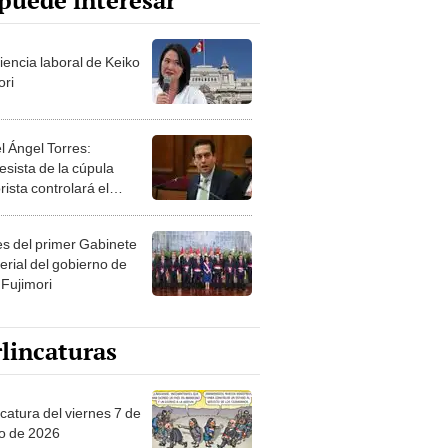
puede interesar
iencia laboral de Keiko
ori
l Ángel Torres:
esista de la cúpula
rista controlará el
r año del Senado
les del primer Gabinete
erial del gobierno de
 Fujimori
lincaturas
catura del viernes 7 de
o de 2026