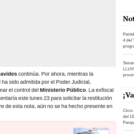
No
Partid
4 del
progr
dónde
Senam
LLUV
avides
continúa. Por ahora, mientras la
provi
ha sido admitida por el Poder Judicial,
ar el control del
Ministerio Público
. La exfiscal
¡Va
ntaría este lunes 23 para solicitar la restitución
rre de esta nota, aún no se ha hecho presente en
Circo 
del 15
Parqu
Migue