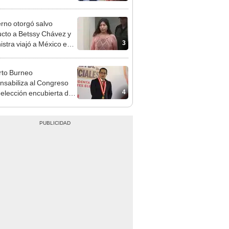
z: "Está dentro de
ras facultades"
rno otorgó salvo
cto a Betssy Chávez y
3
istra viajó a México en
adrugada
to Burneo
nsabiliza al Congreso
4
eelección encubierta de
des