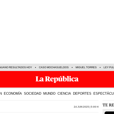
NUANO RESULTADOS HOY
CASO MOCHASUELDOS
MIGUEL TORRES
LEY PU
N
ECONOMÍA
SOCIEDAD
MUNDO
CIENCIA
DEPORTES
ESPECTÁCU
TE R
24 Jun 2025 | 5:00 h