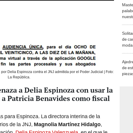
Maste
palab
nuest
Solita
de ca
moda.
demue
Ajedre
de es
r Delia Espinoza contra el JNJ admitida por el Poder Judicial | Foto:
piezas
La República.
consi
enaza a Delia Espinoza con usar la
 a Patricia Benavides como fiscal
 para Espinoza. La directora interina de la
rios de la JNJ,
Magnolia Martínez Hidalgo
,
 Nación,
Delia Espinoza Valenzuela
, en el que le