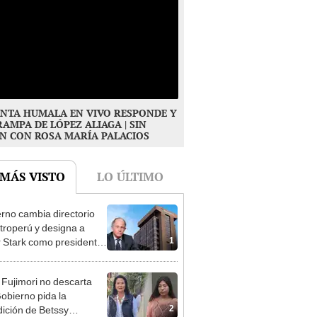
NTA HUMALA EN VIVO RESPONDE Y
RAMPA DE LÓPEZ ALIAGA | SIN
N CON ROSA MARÍA PALACIOS
 MÁS VISTO
LO ÚLTIMO
rno cambia directorio
troperú y designa a
1
r Stark como presidente
 empresa estatal
 Fujimori no descarta
obierno pida la
2
dición de Betssy