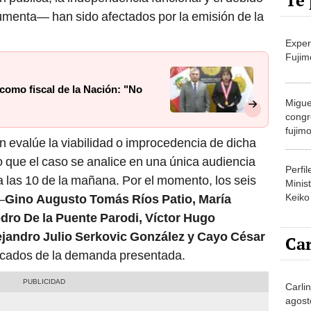
Te 
menta— han sido afectados por la emisión de la
Exper
Fujim
como fiscal de la Nación: "No
Migue
congr
fujimo
n evalúe la viabilidad o improcedencia de dicha
prime
 que el caso se analice en una única audiencia
Perfi
 las 10 de la mañana. Por el momento, los seis
Minist
Keiko
—
Gino Augusto Tomás Ríos Patio, María
dro De la Puente Parodi, Víctor Hugo
jandro Julio Serkovic González y Cayo César
Car
ficados de la demanda presentada.
Carlin
agost