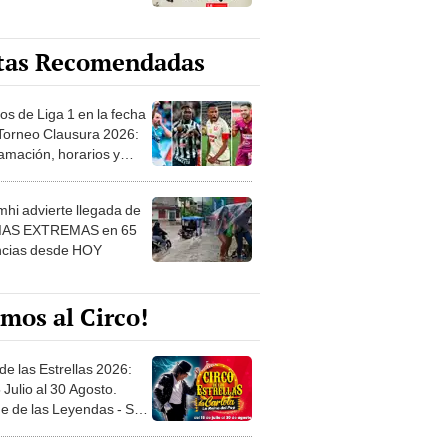
tas Recomendadas
os de Liga 1 en la fecha
 Torneo Clausura 2026:
amación, horarios y
 ver
hi advierte llegada de
IAS EXTREMAS en 65
ncias desde HOY
mos al Circo!
de las Estrellas 2026:
 Julio al 30 Agosto.
e de las Leyendas - San
l