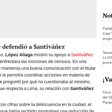
No
Partid
4 del
progr
dónde
e defendió a Santiváñez
Senam
co,
López Aliaga
mostró su apoyo a
Santiváñez
LLUV
 enfrentara las mociones de censura. En una
provi
ue mantenía una buena comunicación con el titular
ue le permitía coordinar acciones en materia de
¡Va
le preguntó por qué no cuestionaba al ministro,
que respecta a Lima, su relación con
Santiváñez
Circo 
del 15
Parqu
on cifras sobre la delincuencia en la ciudad, el
Migue
s que había recibido mostraban una reducción de