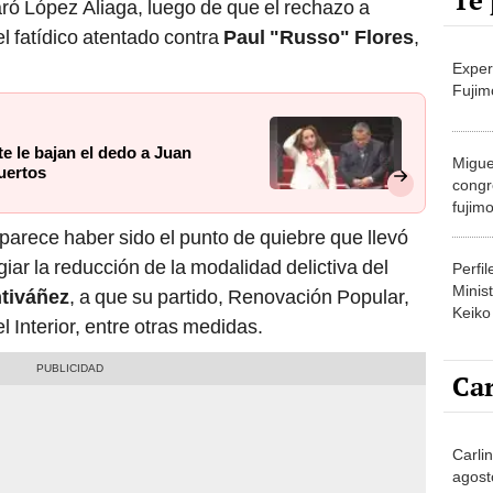
Te 
laró López Aliaga, luego de que el rechazo a
el fatídico atentado contra
Paul "Russo" Flores
,
Exper
Fujim
e le bajan el dedo a Juan
Migue
uertos
congr
fujimo
prime
arece haber sido el punto de quiebre que llevó
giar la reducción de la modalidad delictiva del
Perfi
Minist
tiváñez
, a que su partido, Renovación Popular,
Keiko
el Interior, entre otras medidas.
Car
Carlin
agost