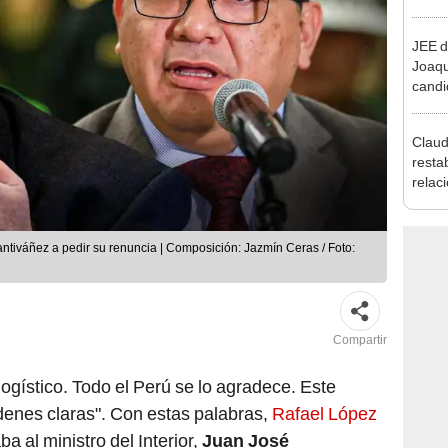
reele
JEE d
Joaq
candi
regio
Claud
resta
relac
Mexic
salvo
Cháv
tiváñez a pedir su renuncia | Composición: Jazmín Ceras / Foto:
Compartir
ogístico. Todo el Perú se lo agradece. Este
rdenes claras". Con estas palabras,
Rafael López
a al ministro del Interior,
Juan José