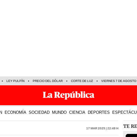
LEY PULPÍN
PRECIO DEL DÓLAR
CORTE DE LUZ
VIERNES 7 DE AGOSTO
N
ECONOMÍA
SOCIEDAD
MUNDO
CIENCIA
DEPORTES
ESPECTÁCU
TE R
17 Mar 2025 | 22:48 h