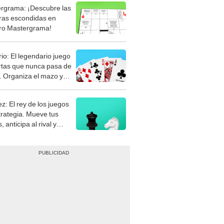
rgrama: ¡Descubre las
ras escondidas en
ro Mastergrama!
rio: El legendario juego
rtas que nunca pasa de
 Organiza el mazo y
stra tu habilidad.
z: El rey de los juegos
trategia. Mueve tus
, anticipa al rival y
gue el jaque mate.