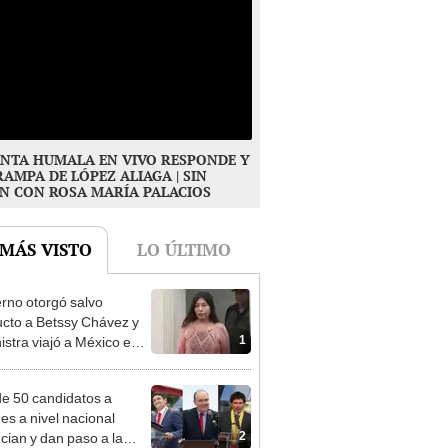
NTA HUMALA EN VIVO RESPONDE Y
RAMPA DE LÓPEZ ALIAGA | SIN
N CON ROSA MARÍA PALACIOS
 MÁS VISTO
LO ÚLTIMO
rno otorgó salvo
cto a Betssy Chávez y
1
istra viajó a México en
adrugada
e 50 candidatos a
des a nivel nacional
2
cian y dan paso a la