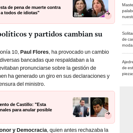
Maste
esta de pena de muerte contra
palab
a todos de idiotas"
nuest
políticos y partidos cambian su
Solita
de ca
moda.
demue
monía 10,
Paul Flores
, ha provocado un cambio
diversas bancadas que respaldaban a la
Ajedre
evitaban pronunciarse sobre la gestión de
de es
piezas
imen ha generado un giro en sus declaraciones y
consi
ensura del ministro.
nto de Castillo: "Esta
nales para anular posible
onor y Democracia
, quien antes rechazaba la