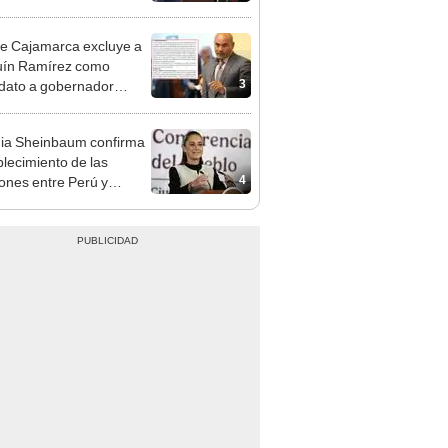
cción encubierta
e Cajamarca excluye a
uín Ramírez como
3
dato a gobernador
nal por ocultar sentencia
ia Sheinbaum confirma
blecimiento de las
4
iones entre Perú y
o tras otorgarse
conducto para Betsy
ez