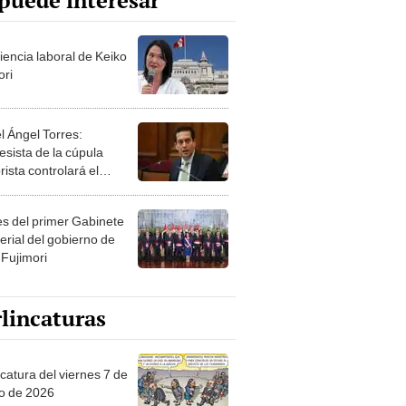
puede interesar
iencia laboral de Keiko
ori
l Ángel Torres:
esista de la cúpula
rista controlará el
r año del Senado
les del primer Gabinete
erial del gobierno de
 Fujimori
lincaturas
catura del viernes 7 de
o de 2026