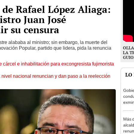
o de Rafael López Aliaga:
istro Juan José
ir su censura
re alababa al ministro; sin embargo, la muerte del
OLLA
ovación Popular, partido que lidera, pida la renuncia
LA T
GUIO
 cárcel e inhabilitación para excongresista fujimorista
LO
 nivel nacional renuncian y dan paso a la reelección
Gobie
condu
exmin
la m
Más d
alcal
renun