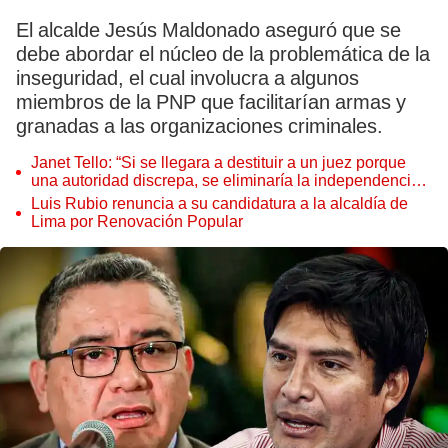
El alcalde Jesús Maldonado aseguró que se
debe abordar el núcleo de la problemática de la
inseguridad, el cual involucra a algunos
miembros de la PNP que facilitarían armas y
granadas a las organizaciones criminales.
Janet Tello: “Si se llegara a destituir a un juez porque
una autoridad discrepa, se eliminaría la independencia
judicial”
Luis Rubio renuncia a su candidatura a la alcaldía de
Lima por Renovación Popular