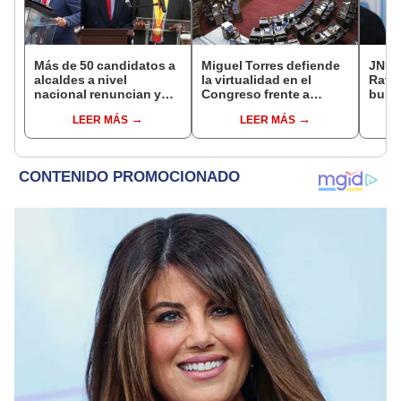
Más de 50 candidatos a
Miguel Torres defiende
JNE a
alcaldes a nivel
la virtualidad en el
Rafae
nacional renuncian y
Congreso frente a
busca
dan paso a la reelección
proyecto de ley que
la Mu
LEER MÁS
LEER MÁS
encubierta
plantea la
Lima
presencialidad