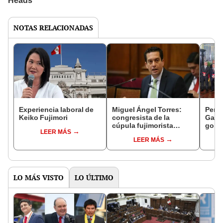
NOTAS RELACIONADAS
Experiencia laboral de
Miguel Ángel Torres:
Perfi
Keiko Fujimori
congresista de la
Gabin
cúpula fujimorista
gobi
LEER MÁS
controlará el primer año
Fujim
LEER MÁS
del Senado
LO MÁS VISTO
LO ÚLTIMO