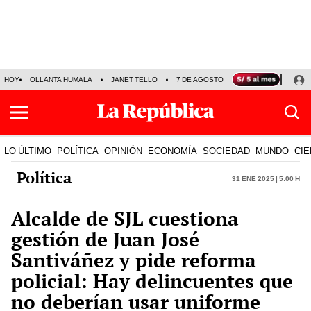
HOY
OLLANTA HUMALA
JANET TELLO
7 DE AGOSTO
TINKA RESULTADOS
LO ÚLTIMO
POLÍTICA
OPINIÓN
ECONOMÍA
SOCIEDAD
MUNDO
CIE
Política
31 Ene 2025 | 5:00 h
Alcalde de SJL cuestiona
gestión de Juan José
Santiváñez y pide reforma
policial: Hay delincuentes que
no deberían usar uniforme