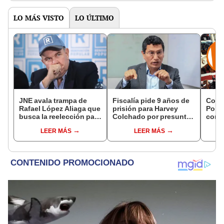
LO MÁS VISTO
LO ÚLTIMO
JNE avala trampa de
Fiscalía pide 9 años de
Cong
Rafael López Aliaga que
prisión para Harvey
Popul
busca la reelección para
Colchado por presunta
comis
la Municipalidad de
negociación
Cáma
LEER MÁS
LEER MÁS
Lima
incompatible y falsedad
ideológica