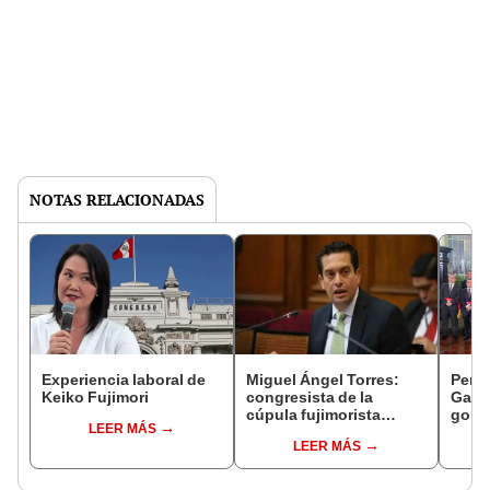
NOTAS RELACIONADAS
Experiencia laboral de
Miguel Ángel Torres:
Perfi
Keiko Fujimori
congresista de la
Gabin
cúpula fujimorista
gobi
LEER MÁS
controlará el primer año
Fujim
LEER MÁS
del Senado