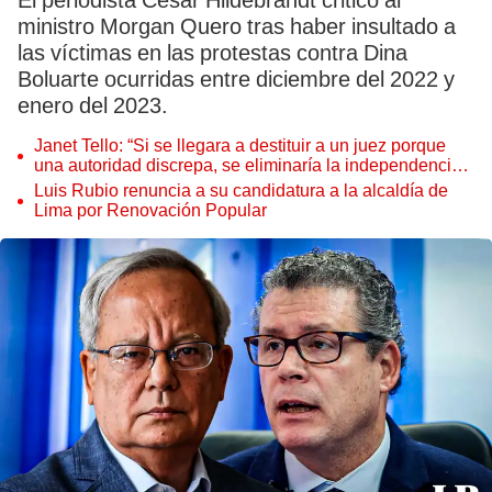
El periodista César Hildebrandt criticó al
ministro Morgan Quero tras haber insultado a
las víctimas en las protestas contra Dina
Boluarte ocurridas entre diciembre del 2022 y
enero del 2023.
Janet Tello: “Si se llegara a destituir a un juez porque
una autoridad discrepa, se eliminaría la independencia
judicial”
Luis Rubio renuncia a su candidatura a la alcaldía de
Lima por Renovación Popular