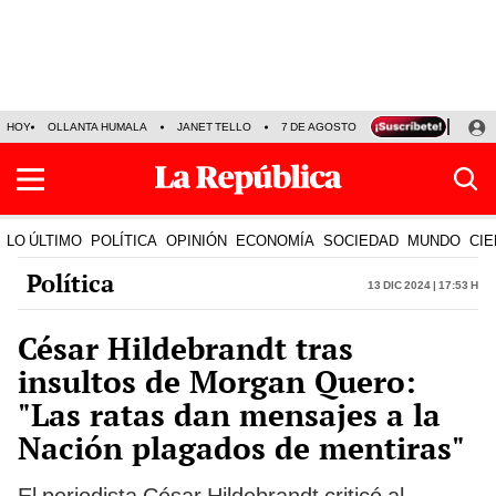
HOY
OLLANTA HUMALA
JANET TELLO
7 DE AGOSTO
TINKA RESULTADOS
LO ÚLTIMO
POLÍTICA
OPINIÓN
ECONOMÍA
SOCIEDAD
MUNDO
CIE
Política
13 Dic 2024 | 17:53 h
César Hildebrandt tras
insultos de Morgan Quero:
"Las ratas dan mensajes a la
Nación plagados de mentiras"