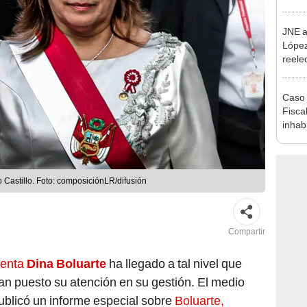
como 
JNE a
López
reele
Munic
Caso 
Fiscal
inhabi
excon
María
o Castillo. Foto: composiciónLR/difusión
Compartir
denta
Dina Boluarte
ha llegado a tal nivel que
an puesto su atención en su gestión. El medio
blicó un informe especial sobre
Boluarte,