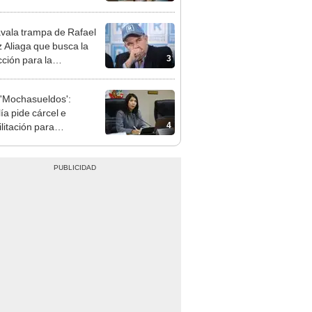
presión política”
vala trampa de Rafael
 Aliaga que busca la
3
cción para la
ipalidad de Lima
'Mochasueldos':
ía pide cárcel e
4
litación para
gresista fujimorista
 Cordero Jon Tay