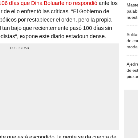
106 días que Dina Boluarte no respondió
ante los
Maste
 de ello enfrentó las críticas. "El Gobierno de
palab
nuest
licos por restablecer el orden, pero la propia
l tan bajo que recientemente pasó 100 días sin
Solita
odistas", expone este diario estadounidense.
de ca
moda.
demue
Ajedre
de es
piezas
consi
te que está escondido, la gente se da cuenta de