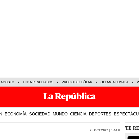
E AGOSTO
TINKA RESULTADOS
PRECIO DEL DÓLAR
OLLANTA HUMALA
P
N
ECONOMÍA
SOCIEDAD
MUNDO
CIENCIA
DEPORTES
ESPECTÁCU
TE R
25 Oct 2024 | 9:44 h