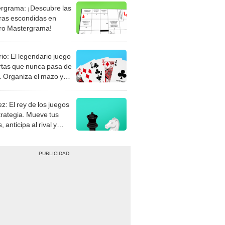
rgrama: ¡Descubre las
ras escondidas en
ro Mastergrama!
rio: El legendario juego
rtas que nunca pasa de
 Organiza el mazo y
stra tu habilidad.
z: El rey de los juegos
trategia. Mueve tus
, anticipa al rival y
gue el jaque mate.