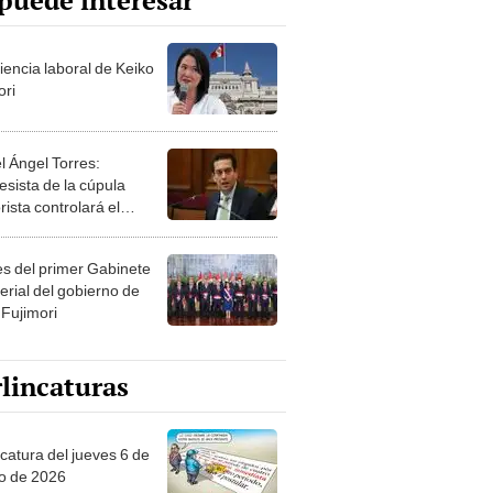
puede interesar
iencia laboral de Keiko
ori
l Ángel Torres:
esista de la cúpula
rista controlará el
r año del Senado
les del primer Gabinete
erial del gobierno de
 Fujimori
lincaturas
ncatura del jueves 6 de
o de 2026