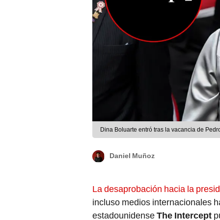
Dina Boluarte entró tras la vacancia de Pedr
Daniel Muñoz
La desaprobación hacia la presi
incluso medios internacionales h
estadounidense
The Intercept
pu