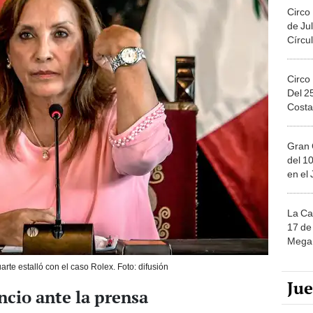
Circo
de Jul
Círcul
Circo
Del 2
Costa
Gran 
del 10
en el
La Ca
17 de 
Mega 
rte estalló con el caso Rolex. Foto: difusión
Ju
ncio ante la prensa