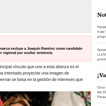
No
Partid
4 del
progr
dónde
marca excluye a Joaquín Ramírez como candidato
Senam
 regional por ocultar sentencia
LLUV
provi
ncipal vínculo que une a esta alianza es el
ha intentado proyectar una imagen de
¡Va
bernar se basa en la gestión de intereses que
Circo 
del 15
Parqu
Migue