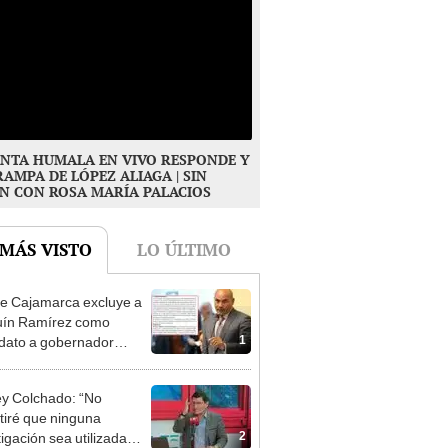
NTA HUMALA EN VIVO RESPONDE Y
RAMPA DE LÓPEZ ALIAGA | SIN
N CON ROSA MARÍA PALACIOS
 MÁS VISTO
LO ÚLTIMO
e Cajamarca excluye a
uín Ramírez como
1
dato a gobernador
nal por ocultar sentencia
y Colchado: “No
tiré que ninguna
2
tigación sea utilizada