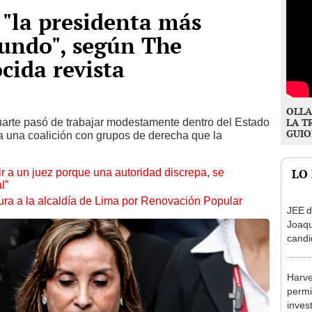
 "la presidenta más
undo", según The
cida revista
OLLA
uarte pasó de trabajar modestamente dentro del Estado
LA T
GUIO
 a una coalición con grupos de derecha que la
tuir a un juez porque una autoridad discrepa, se
LO
l”
ura a la alcaldía de Lima por Renovación Popular
JEE d
Joaq
candi
regio
Harve
permi
inves