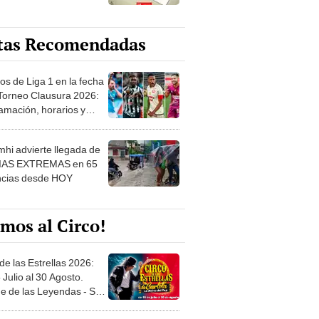
tas Recomendadas
os de Liga 1 en la fecha
 Torneo Clausura 2026:
amación, horarios y
 ver
hi advierte llegada de
IAS EXTREMAS en 65
ncias desde HOY
mos al Circo!
de las Estrellas 2026:
 Julio al 30 Agosto.
e de las Leyendas - San
l