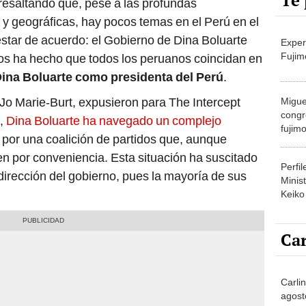
Te 
 resaltando que, pese a las profundas
s y geográficas, hay pocos temas en el Perú en el
star de acuerdo: el Gobierno de Dina Boluarte
Exper
Fujim
sos ha hecho que todos los peruanos coincidan en
 Dina Boluarte como presidenta del Perú
.
Jo Marie-Burt, expusieron para The Intercept
Migue
congr
o,
Dina Boluarte ha navegado un complejo
fujimo
o por una coalición de partidos que, aunque
prime
n por conveniencia. Esta situación ha suscitado
Perfi
 dirección del gobierno, pues la mayoría de sus
Minist
Keiko
Car
Carli
agost