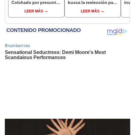
Colchado por presunta
busca la reelección para
inves
negociación
la Municipalidad de
utili
LEER MÁS
LEER MÁS
incompatible y falsedad
Lima
polít
ideológica