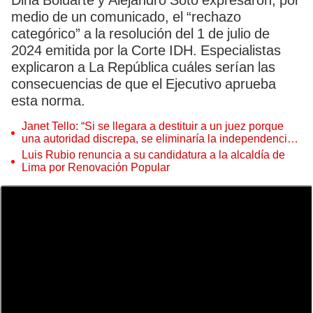
Dina Boluarte y Alejandro Soto expresaron, por
medio de un comunicado, el “rechazo
categórico” a la resolución del 1 de julio de
2024 emitida por la Corte IDH. Especialistas
explicaron a La República cuáles serían las
consecuencias de que el Ejecutivo aprueba
esta norma.
Janet Tello: “Si se llegara a destituir a un juez porque
una autoridad discrepa, se eliminaría la independencia
judicial”
Luis Rubio renuncia a su candidatura a la alcaldía de
Lima por Renovación Popular