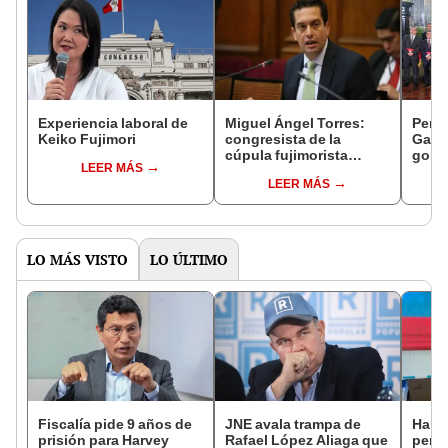
Experiencia laboral de
Miguel Ángel Torres:
Perfi
Keiko Fujimori
congresista de la
Gabin
cúpula fujimorista
gobi
LEER MÁS
controlará el primer año
Fujim
LEER MÁS
del Senado
LO MÁS VISTO
LO ÚLTIMO
Fiscalía pide 9 años de
JNE avala trampa de
Harv
prisión para Harvey
Rafael López Aliaga que
permi