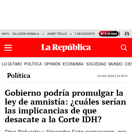
HOY
OLLANTA HUMALA
JANET TELLO
7 DE AGOSTO
TINKA RESULTADOS
LO ÚLTIMO
POLÍTICA
OPINIÓN
ECONOMÍA
SOCIEDAD
MUNDO
CIE
Política
14 Jul 2024 | 13:25 h
Gobierno podría promulgar la
ley de amnistía: ¿cuáles serían
las implicancias de que
desacate a la Corte IDH?