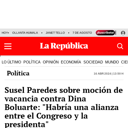
HOY
OLLANTA HUMALA
JANET TELLO
7 DE AGOSTO
TINKA RESULTADOS
LO ÚLTIMO
POLÍTICA
OPINIÓN
ECONOMÍA
SOCIEDAD
MUNDO
CIE
Política
16 Abr 2024 | 13:50 h
Susel Paredes sobre moción de
vacancia contra Dina
Boluarte: "Habría una alianza
entre el Congreso y la
presidenta"