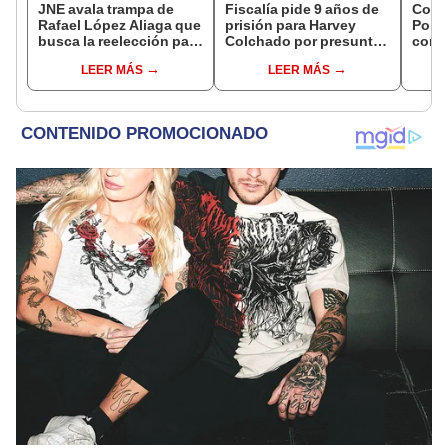
JNE avala trampa de
Fiscalía pide 9 años de
Cong
Rafael López Aliaga que
prisión para Harvey
Popul
busca la reelección para
Colchado por presunta
comis
la Municipalidad de
negociación
Cáma
LEER MÁS
LEER MÁS
Lima
incompatible y falsedad
ideológica