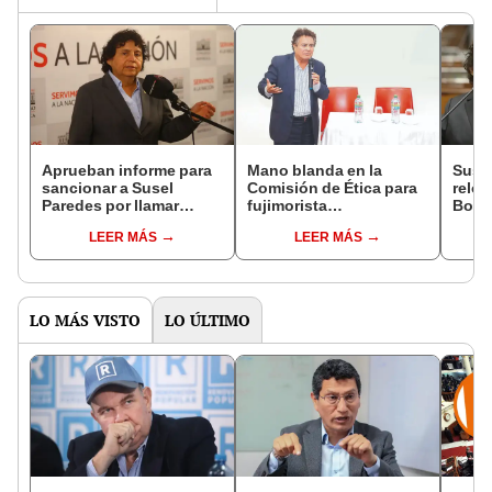
Aprueban informe para
Mano blanda en la
Suse
sancionar a Susel
Comisión de Ética para
reloj
Paredes por llamar
fujimorista
Bolua
"brutos" e "idiotas" a
mochasueldo
te re
LEER MÁS
LEER MÁS
congresistas
mane
LO MÁS VISTO
LO ÚLTIMO